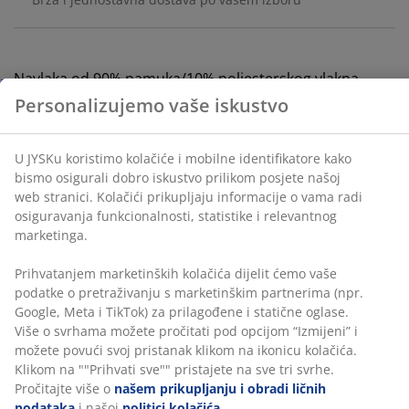
Personalizujemo vaše iskustvo
Navlaka od 90% pamuka/10% poliesterskog vlakna.
40x60 cm
U JYSKu koristimo kolačiće i mobilne identifikatore kako
bismo osigurali dobro iskustvo prilikom posjete našoj
šifra artikla: 6882844
web stranici. Kolačići prikupljaju informacije o vama
radi osiguravanja funkcionalnosti, statistike i
relevantnog marketinga.
Podaci o proizvodu
Prihvatanjem marketinških kolačića dijelit ćemo vaše
podatke o pretraživanju s marketinškim partnerima
(npr. Google, Meta i TikTok) za prilagođene i statične
oglase. Više o svrhama možete pročitati pod opcijom
Recenzije
“Izmijeni” i možete povući svoj pristanak klikom na
(
4
)
ikonicu kolačića. Klikom na ""Prihvati sve"" pristajete
na sve tri svrhe. Pročitajte više o
našem prikupljanju i
obradi ličnih podataka
i našoj
politici kolačića
.
Dostava