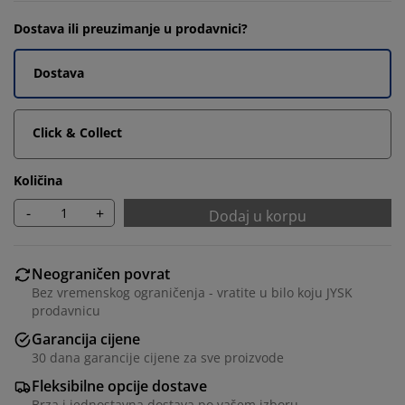
Dostava ili preuzimanje u prodavnici?
Dostava
Click & Collect
Količina
-
+
Dodaj u korpu
Neograničen povrat
Bez vremenskog ograničenja - vratite u bilo koju JYSK
prodavnicu
Garancija cijene
30 dana garancije cijene za sve proizvode
Fleksibilne opcije dostave
Brza i jednostavna dostava po vašem izboru