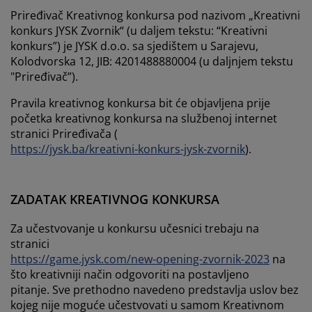
Priređivač Kreativnog konkursa pod nazivom „Kreativni
konkurs JYSK Zvornik“ (u daljem tekstu: “Kreativni
konkurs”) je JYSK d.o.o. sa sjedištem u Sarajevu,
Kolodvorska 12, JIB: 4201488880004 (u daljnjem tekstu
"Priređivač”).
Pravila kreativnog konkursa bit će objavljena prije
početka kreativnog konkursa na službenoj internet
stranici Priređivača (
https://jysk.ba/kreativni-konkurs-jysk-zvornik
).
ZADATAK KREATIVNOG KONKURSA
Za učestvovanje u konkursu učesnici trebaju na
stranici
https://game.jysk.com/new-opening-zvornik-2023
na
što kreativniji način odgovoriti na postavljeno
pitanje. Sve prethodno navedeno predstavlja uslov bez
kojeg nije moguće učestvovati u samom Kreativnom