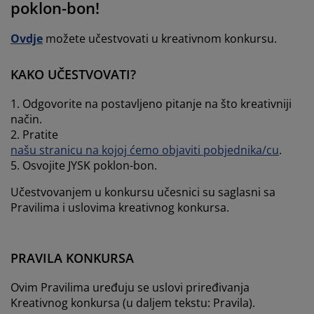
jega namještaja
poklon-bon!
anjska rasvjeta
lahte
viri kreveta
asvjeta
Ovdje
možete učestvovati u kreativnom konkursu.
ampovanje
rmari
aze kreveta sa spremnikom
ućne potrepštine
KAKO UČESTVOVATI?
amještaj za spavaću sobu
odnice
ječja soba
1. Odgovorite na postavljeno pitanje na što kreativniji
ječji madraci
ublje
način.
2. Pratite
ečji kreveti
našu stranicu na kojoj ćemo objaviti pobjednika/cu
.
5. Osvojite JYSK poklon-bon.
Učestvovanjem u konkursu učesnici su saglasni sa
Pravilima i uslovima kreativnog konkursa.
PRAVILA KONKURSA
Ovim Pravilima uređuju se uslovi priređivanja
Kreativnog konkursa (u daljem tekstu: Pravila).