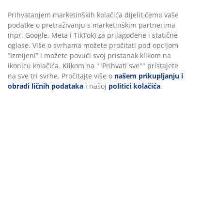
učesnik/ca koji/a je najkreativnije odgovorio/la na
Prihvatanjem marketinških kolačića dijelit ćemo vaše
postavljeno pitanje, a isti/a će biti objavljen/a na
podatke o pretraživanju s marketinškim partnerima
stranici Priređivača
6. 7. 2023. (do kraja dana).
(npr. Google, Meta i TikTok) za prilagođene i statične
oglase. Više o svrhama možete pročitati pod opcijom
Stručni žiri sastavljen je od 3 (tri) člana, i to od sljedećih
“Izmijeni” i možete povući svoj pristanak klikom na
članova:
ikonicu kolačića. Klikom na ""Prihvati sve"" pristajete
- Ana Čulić;
na sve tri svrhe. Pročitajte više o
našem prikupljanju i
- Nevena Feliks Holjevac;
obradi ličnih podataka
i našoj
politici kolačića
.
- Marta Đapić Mihaljević.
Ako je pobjednik/ca Kreativnog konkursa maloljetna
osoba, takva osoba ima pravo učestvovati u
Kreativnom konkursu jedino ako zakonski zastupnik ili
staratelj maloljetne osobe prihvati nagradu u ime i za
račun maloljetnog/e pobjednika/ce te ukoliko se slaže
sa ovim Pravilima. Prilikom preuzimanja nagrade,
maloljetni/a pobednik/ca mora biti u društvu
zakonskog zastupnika ili staratelja, odnosno isti mora
potpisati prijem nagrade.
Nagrada će pobednika/cu čekati u JYSK prodavnici u