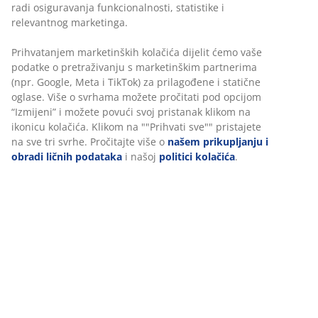
SKANDINAVSKI KORIJENI
radi osiguravanja funkcionalnosti, statistike i
Globalno smo prisutni, sa skandinavskim korijenima.
relevantnog marketinga.
Utemeljeno u Danskoj 1979.
Prihvatanjem marketinških kolačića dijelit ćemo vaše
podatke o pretraživanju s marketinškim partnerima
(npr. Google, Meta i TikTok) za prilagođene i statične
oglase. Više o svrhama možete pročitati pod opcijom
“Izmijeni” i možete povući svoj pristanak klikom na
GARANCIJA ZA MADRACE
ikonicu kolačića. Klikom na ""Prihvati sve"" pristajete
25 godina garancije za GOLD madrace.
na sve tri svrhe. Pročitajte više o
našem prikupljanju i
obradi ličnih podataka
i našoj
politici kolačića
.
TRAJNO NISKA CIJENA
Odabrali smo širok izbor proizvoda sa uvijek niskom cijenom.