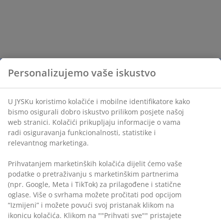
Personalizujemo vaše iskustvo
U JYSKu koristimo kolačiće i mobilne identifikatore kako
bismo osigurali dobro iskustvo prilikom posjete našoj
web stranici. Kolačići prikupljaju informacije o vama
radi osiguravanja funkcionalnosti, statistike i
relevantnog marketinga.
Prihvatanjem marketinških kolačića dijelit ćemo vaše
podatke o pretraživanju s marketinškim partnerima
(npr. Google, Meta i TikTok) za prilagođene i statične
oglase. Više o svrhama možete pročitati pod opcijom
“Izmijeni” i možete povući svoj pristanak klikom na
ikonicu kolačića. Klikom na ""Prihvati sve"" pristajete