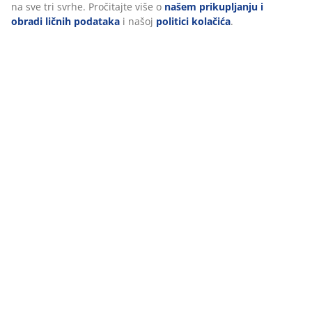
na sve tri svrhe. Pročitajte više o
našem prikupljanju i
obradi ličnih podataka
i našoj
politici kolačića
.