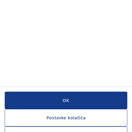
Kategorije
Kategorije
Korisnička služba
Korisnička služba
JYSK
JYSK
GLAVNI URED
Zapratite JYSK
OK
Postavke kolačića