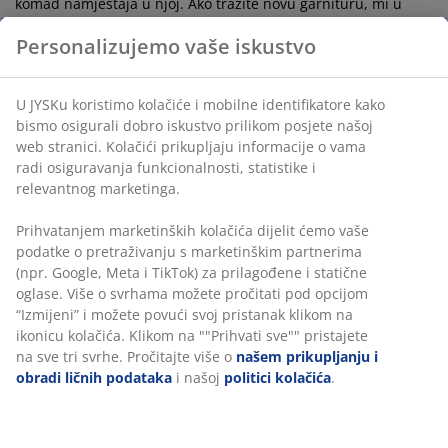
komad namještaja u njoj. Ako tražite novu garnituru, mi u
JYSKu imamo veliki izbor sofa, sofa na razvlačenje i ugaonih
Personalizujemo vaše iskustvo
garnitura od različitih materijala i boja, a ne pravimo
kompromise u dizajnu i udobnosti. Naći ćete i male i velike
kauče u mnogo različitih veličina, pa ćete lako moći izabrati
onu koja se uklapa u vašu dnevnu sobu.
U JYSKu koristimo kolačiće i mobilne identifikatore kako
bismo osigurali dobro iskustvo prilikom posjete našoj
Stolić za kafu
web stranici. Kolačići prikupljaju informacije o vama
Nema kauča bez stolića - ovo je istina u većini domova. Uz
radi osiguravanja funkcionalnosti, statistike i
stolić za kafu dobijate mjesto za daljinski upravljač i grickalice
relevantnog marketinga.
/ piće, a možete ga koristiti kao podnožje za noge. Birajte
između okruglog ili četvrtastog stolića za kafu u različitim
Prihvatanjem marketinških kolačića dijelit ćemo vaše
veličinama i od različitih materijala.
podatke o pretraživanju s marketinškim partnerima
Komoda za TV
(npr. Google, Meta i TikTok) za prilagođene i statične
U većini domova dnevni boravak sadrži i televizor. Odabirom
oglase. Više o svrhama možete pročitati pod opcijom
TV komode koja odgovara vašem životnom stilu, možete biti
“Izmijeni” i možete povući svoj pristanak klikom na
sigurni da će se vaš televizor uklopiti s dekorom i da pri tome
ikonicu kolačića. Klikom na ""Prihvati sve"" pristajete
neće izgledati previše dominantno. Možda biste radije koristili
na sve tri svrhe. Pročitajte više o
našem prikupljanju i
policu za knjige ili ormarić kao TV stolić i tako dobili više
obradi ličnih podataka
i našoj
politici kolačića
.
prostora u ormaru.
U JYSKu imamo TV stalke za svačiji ukus i potrebe
.
Fotelja i police za knjige