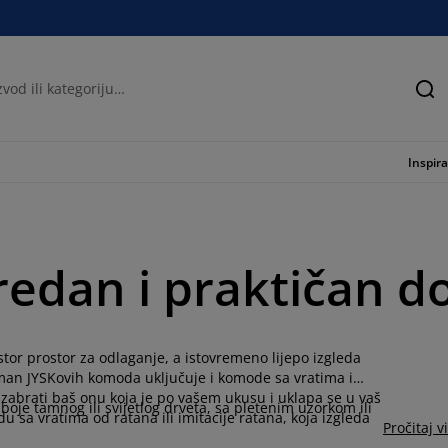
Tra
Inspira
redan i praktičan 
or prostor za odlaganje, a istovremeno lijepo izgleda
man JYSKovih komoda uključuje i komode sa vratima i
zabrati baš onu koja je po vašem ukusu i uklapa se u vaš
 boje tamnog ili svijetlog drveta, sa pletenim uzorkom ili
u sa vratima od ratana ili imitacije ratana, koja izgleda
Pročitaj v