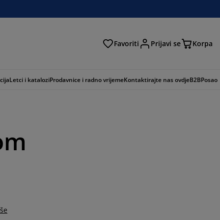
Favoriti
Prijavi se
Korpa
ži
cija
Letci i katalozi
Prodavnice i radno vrijeme
Kontaktirajte nas ovdje
B2B
Posao
dom
iše