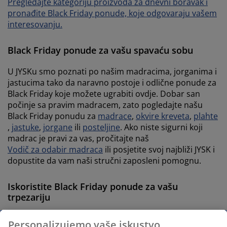
Pregledajte kategoriju proizvoda za dnevni boravak i
pronađite Black Friday ponude, koje odgovaraju vašem
interesovanju.
Black Friday ponude za vašu spavaću sobu
U JYSKu smo poznati po našim madracima, jorganima i
jastucima tako da naravno postoje i odlične ponude za
Black Friday koje možete ugrabiti ovdje. Dobar san
počinje sa pravim madracem, zato pogledajte našu
Black Friday ponudu za
madrace
,
okvire kreveta
,
plahte
,
jastuke
,
jorgane
ili
posteljine
. Ako niste sigurni koji
madrac je pravi za vas, pročitajte naš
Vodič za odabir madraca
ili posjetite svoj najbliži JYSK i
dopustite da vam naši stručni zaposleni pomognu.
Iskoristite Black Friday ponude za vašu
trpezariju
Ovog Black Fridaya, oduševljeni smo što vam možemo
Personalizujemo vaše iskustvo