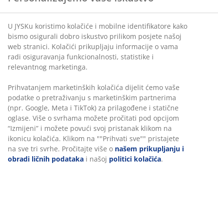
ponuditi i nevjerovatne uštede u našoj kategoriji
proizvoda za trpezariju. Bilo da organizujete porodična
okupljanja ili uživate u ležernim obrocima, naš izbor
U JYSKu koristimo kolačiće i mobilne identifikatore kako
elegantnog namještaja i dodataka pomoći će vam da
bismo osigurali dobro iskustvo prilikom posjete našoj
stvorite savršeno okruženje za ručavanje. Radujte se
web stranici. Kolačići prikupljaju informacije o vama
Black Friday uštedama na
trpezarijskim stolicama
,
radi osiguravanja funkcionalnosti, statistike i
trpezarijskim stolovima
,
trpezarijskim setovima
i još
relevantnog marketinga.
mnogo toga.
Prihvatanjem marketinških kolačića dijelit ćemo vaše
podatke o pretraživanju s marketinškim partnerima
(npr. Google, Meta i TikTok) za prilagođene i statične
oglase. Više o svrhama možete pročitati pod opcijom
“Izmijeni” i možete povući svoj pristanak klikom na
Kupovina novogodišnjih poklona na
ikonicu kolačića. Klikom na ""Prihvati sve"" pristajete
Black Friday
na sve tri svrhe. Pročitajte više o
našem prikupljanju i
obradi ličnih podataka
i našoj
politici kolačića
.
Black Friday je idealna prilika za početak potrage za
novogodišnjim poklonima, a da pri tome ostvarite
velike uštede. U JYSKu možete pronaći poklone za cijelu
svoju porodicu. Ako se radi o vašim najmlađima,
možete kupiti dječju posteljinu ili plišane životinje koje