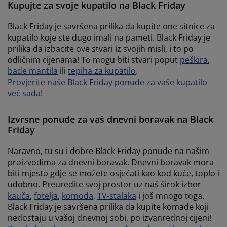
Kupujte za svoje kupatilo na Black Friday
Black Friday je savršena prilika da kupite one sitnice za
kupatilo koje ste dugo imali na pameti. Black Friday je
prilika da izbacite ove stvari iz svojih misli, i to po
odličnim cijenama! To mogu biti stvari poput
peškira
,
bade mantila
ili
tepiha za kupatilo
.
Provjerite naše Black Friday ponude za vaše kupatilo
već sada!
Izvrsne ponude za vaš dnevni boravak na Black
Friday
Naravno, tu su i dobre Black Friday ponude na našim
proizvodima za dnevni boravak. Dnevni boravak mora
biti mjesto gdje se možete osjećati kao kod kuće, toplo i
udobno. Preuredite svoj prostor uz naš širok izbor
kauča
,
fotelja
,
komoda
,
TV-stalaka
i još mnogo toga.
Black Friday je savršena prilika da kupite komade koji
nedostaju u vašoj dnevnoj sobi, po izvanrednoj cijeni!