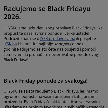
jega namještaja
anjska rasvjeta
lahte
viri kreveta
asvjeta
Radujemo se Black Fridayu
ampovanje
rmari
aze kreveta sa spremnikom
ućne potrepštine
2026.
amještaj za spavaću sobu
odnice
ječja soba
U JYSKu smo uzbuđeni zbog proslave Black Fridaya. Ne
propustite naše izvrsne ponude i velike uštede!
ječji madraci
ublje
Pridružite nam se u
JYSK prodavnicama
ili posjetite
JYSK.ba
i iskoristite najbolje
shopping
dane u
ečji kreveti
godini! Radujemo se što ćete nas posjetiti i pomoći
ćemo vam da pronađete nevjerovatne ponude ovog
Black Fridaya!
Black Friday ponude za svakoga!
U JYSKu se zaista radujemo Black Fridayu, jer imamo
ogromne popuste na vašim omiljenim kategorijama
proizvoda. Black Friday će biti fantastičan sa izvrsnim
uštedama na brojnim favoritima iz svih naših kategorija