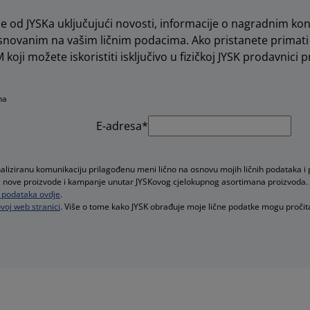
e od JYSKa uključujući novosti, informacije o nagradnim kon
novanim na vašim ličnim podacima. Ako pristanete primati 
koji možete iskoristiti isključivo u fizičkoj JYSK prodavnici pr
na
E-adresa*
naliziranu komunikaciju prilagođenu meni lično na osnovu mojih ličnih podataka i
ude, nove proizvode i kampanje unutar JYSKovog cjelokupnog asortimana proizvoda.
ih podataka ovdje
.
voj web stranici
. Više o tome kako JYSK obrađuje moje lične podatke mogu pročit