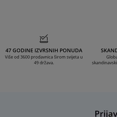
47 GODINE IZVRSNIH PONUDA
SKAND
Više od 3600 prodavnica širom svijeta u
Globa
49 država.
skandinavski
Prija