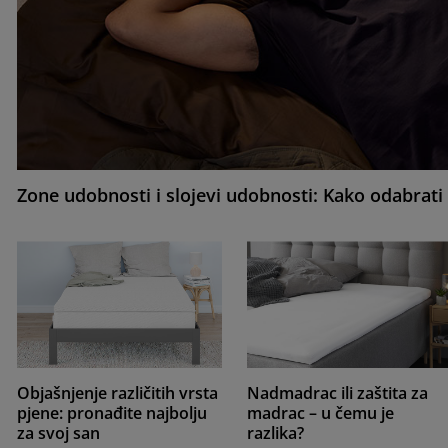
Zone udobnosti i slojevi udobnosti: Kako odabra
Objašnjenje različitih vrsta
Nadmadrac ili zaštita za
pjene: pronađite najbolju
madrac – u čemu je
za svoj san
razlika?