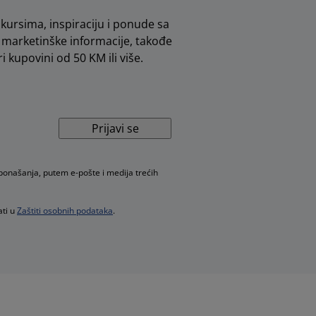
kursima, inspiraciju i ponude sa
marketinške informacije, takođe
i kupovini od 50 KM ili više.
Prijavi se
 ponašanja, putem e-pošte i medija trećih
ati u
Zaštiti osobnih podataka
.