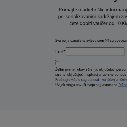
Primajte marketinške informacij
personalizovanim sadržajem zas
ćete dobiti vaučer od 10 KM 
Sva polja označena zvjezdicom (*) su obavez
Ime*
Želim primati obavještenja, uključujući perso
strana, uključujući inspiraciju, izvrsne pon
Pročitajte više o saglasnosti i korišćenju ličn
Uvijek mogu povući svoju saglasnost na
JYSKo