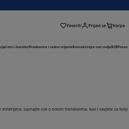
Favoriti
Prijavi se
Korpa
ži
cija
Letci i katalozi
Prodavnice i radno vrijeme
Kontaktirajte nas ovdje
B2B
Posao
 enterijera, saznajte sve o novim trendovima, kao i savjete za bolji