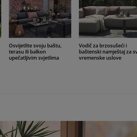
Osvijetlite svoju baštu,
Vodič za brzosušeći i
terasu ili balkon
baštenski namještaj za s
upečatljivim svjetlima
vremenske uslove