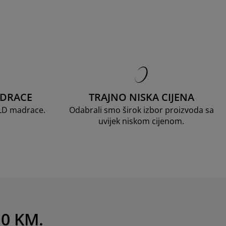
ADRACE
TRAJNO NISKA CIJENA
OLD madrace.
Odabrali smo širok izbor proizvoda sa
uvijek niskom cijenom.
10 KM.