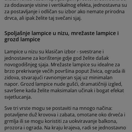
za dodavanje visine i vertikalnog efekta, jednostavna su
za postavljanje i odličan su izbor ako nemate prirodna
drvca, ali ipak želite taj svečani sjaj.
Spoljašnje lampice u nizu, mrežaste lampice i
grozd lampice
Lampice u nizu su klasičan izbor - svestrane i
jednostavne za korištenje gdje god želite dašak
novogodišnjeg sjaja. Mrežaste lampice su idealne za
brzo prekrivanje većih površina poput živica, ograda ili
zidova, stvarajući ravnomjeran sjaj uz minimalan
napor. Grozd lampice nude gušći, dramatičniji izgled,
savršene kada želite maksimalan učinak i bogat efekat
svjetlucanja.
Sve tri vrste mogu se postaviti na mnogo načina:
potavljene duž krovova i zabata, omotane oko drveća i
grmlja ili se mogu koristiti za uokviravanje balkona,
prozora i ograda. Na kraju krajeva, radi se jednostavno