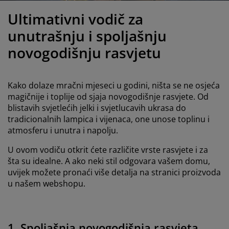
jega namještaja
anjska rasvjeta
lahte
viri kreveta
asvjeta
Ultimativni vodič za
ampovanje
rmari
aze kreveta sa spremnikom
ućne potrepštine
unutrašnju i spoljašnju
novogodišnju rasvjetu
amještaj za spavaću sobu
odnice
ječja soba
ječji madraci
ublje
Kako dolaze mračni mjeseci u godini, ništa se ne osjeća
magičnije i toplije od sjaja novogodišnje rasvjete. Od
ečji kreveti
blistavih svjetlećih jelki i svjetlucavih ukrasa do
tradicionalnih lampica i vijenaca, one unose toplinu i
atmosferu i unutra i napolju.
U ovom vodiču otkrit ćete različite vrste rasvjete i za
šta su idealne. A ako neki stil odgovara vašem domu,
uvijek možete pronaći više detalja na stranici proizvoda
u našem webshopu.
1. Spoljašnja novogodišnja rasvjeta