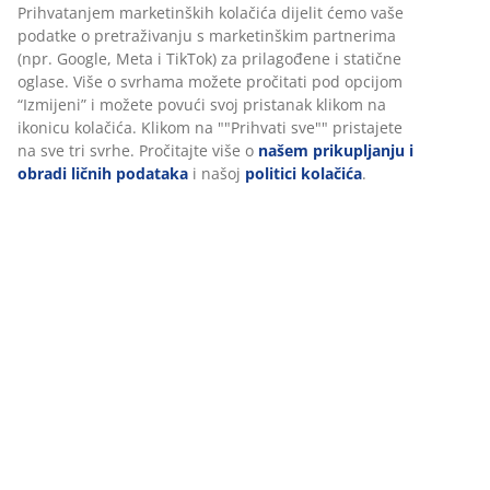
Prihvatanjem marketinških kolačića dijelit ćemo vaše
podatke o pretraživanju s marketinškim partnerima
(npr. Google, Meta i TikTok) za prilagođene i statične
oglase. Više o svrhama možete pročitati pod opcijom
2. Unutrašnja novogodišnja rasvjeta
“Izmijeni” i možete povući svoj pristanak klikom na
ikonicu kolačića. Klikom na ""Prihvati sve"" pristajete
na sve tri svrhe. Pročitajte više o
našem prikupljanju i
Unutar doma, novogodišnja rasvjeta čini više od pukog
obradi ličnih podataka
i našoj
politici kolačića
.
ukrašavanja - ona stvara raspoloženje za duge večeri
sa porodicom i prijateljima. Sa samo nekoliko dobro
postavljenih lampica, obične sobe mogu postati topli,
privlačni prostori u kojima praznični duh zaista
oživljava.
U JYSKu ćete pronaći širok izbor rasvjete za unutrašnju
upotrebu, od elegantnih svjetlećih drvca i svjetlećih
vijenaca do skulpturalnih ukrasa poput staklenih
stožaca ili minijaturnih novogodišnjih jelki. Lampice u
nizu ostaju omiljene i u unutrašnjem prostoru, bilo da
su postavljene duž ograda stepenica, uokviruju li
prozore i vrata ili osvjetljavaju police i stolove. Mnoge
takođe imaju prikladne oblike, poput zvijezda ili