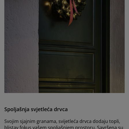
Spoljašnja svjetleća drvca
Svojim sjajnim granama, svijetleća drvca dodaju topli,
blistav fokus vašem spoljašnjem prostoru. Savršena su