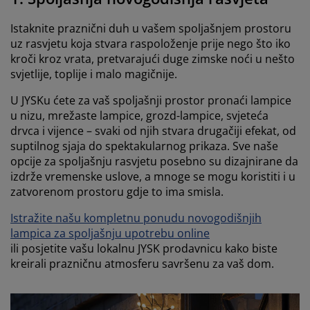
Istaknite praznični duh u vašem spoljašnjem prostoru
uz rasvjetu koja stvara raspoloženje prije nego što iko
kroči kroz vrata, pretvarajući duge zimske noći u nešto
svjetlije, toplije i malo magičnije.
U JYSKu ćete za vaš spoljašnji prostor pronaći lampice
u nizu, mrežaste lampice, grozd-lampice, svjeteća
drvca i vijence – svaki od njih stvara drugačiji efekat, od
suptilnog sjaja do spektakularnog prikaza. Sve naše
opcije za spoljašnju rasvjetu posebno su dizajnirane da
izdrže vremenske uslove, a mnoge se mogu koristiti i u
zatvorenom prostoru gdje to ima smisla.
Istražite našu kompletnu ponudu novogodišnjih
lampica za spoljašnju upotrebu online
ili posjetite vašu lokalnu JYSK prodavnicu kako biste
kreirali prazničnu atmosferu savršenu za vaš dom.