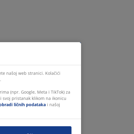
te našoj web stranici. Kolačići
.
ima (npr. Google, Meta i TikTok) za
i svoj pristanak klikom na ikonicu
obradi ličnih podataka
i našoj