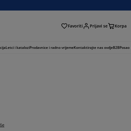
Favoriti
Prijavi se
Korpa
ži
cija
Letci i katalozi
Prodavnice i radno vrijeme
Kontaktirajte nas ovdje
B2B
Posao
iše