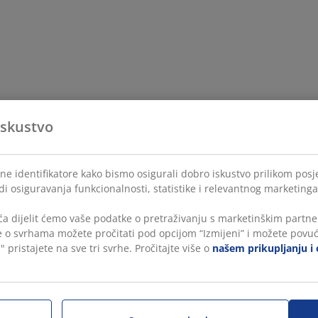
iskustvo
ne identifikatore kako bismo osigurali dobro iskustvo prilikom posje
di osiguravanja funkcionalnosti, statistike i relevantnog marketinga
a dijelit ćemo vaše podatke o pretraživanju s marketinškim partner
še o svrhama možete pročitati pod opcijom “Izmijeni” i možete povuć
" pristajete na sve tri svrhe. Pročitajte više o
našem prikupljanju i 