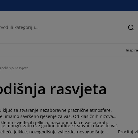
Tra
Inspira
odišnja rasvjeta
dišnja rasvjeta
u ključ za stvaranje nezaboravne praznične atmosfere.
ice, imamo savršeno rješenje za vas. Od klasičnih nizova
aklenih svjetlećih jelkica, naša ponuda će vas očarati.
 je mnogo, zato ove godine budite kreativni i ukrasite vaš
tleće jelkice, novogodišnje zvijezde, novogodišnje
Pročitaj v
ite svoju jelku, prozore ili cijeli prostor i uživajte u