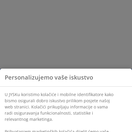
Personalizujemo vaše iskustvo
U JYSKu koristimo kolačiće i mobilne identifikatore kako
bismo osigurali dobro iskustvo prilikom posjete našoj
web stranici. Kolačići prikupljaju informacije o vama
radi osiguravanja funkcionalnosti, statistike i
relevantnog marketinga.
Prihvatanjem marketinških kolačića dijelit ćemo vaše