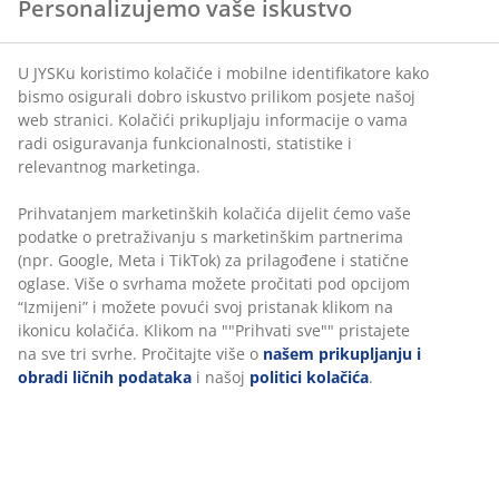
Personalizujemo vaše iskustvo
U JYSKu koristimo kolačiće i mobilne identifikatore kako
bismo osigurali dobro iskustvo prilikom posjete našoj
web stranici. Kolačići prikupljaju informacije o vama
radi osiguravanja funkcionalnosti, statistike i
relevantnog marketinga.
Prihvatanjem marketinških kolačića dijelit ćemo vaše
podatke o pretraživanju s marketinškim partnerima
(npr. Google, Meta i TikTok) za prilagođene i statične
oglase. Više o svrhama možete pročitati pod opcijom
“Izmijeni” i možete povući svoj pristanak klikom na
ikonicu kolačića. Klikom na ""Prihvati sve"" pristajete
na sve tri svrhe. Pročitajte više o
našem prikupljanju i
obradi ličnih podataka
i našoj
politici kolačića
.