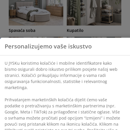
Personalizujemo vaše iskustvo
Spavaća soba
Kupatilo
U JYSKu koristimo kolačiće i mobilne identifikatore kako
bismo osigurali dobro iskustvo prilikom posjete našoj
web stranici. Kolačići prikupljaju informacije o vama radi
osiguravanja funkcionalnosti, statistike i relevantnog
marketinga.
Prihvatanjem marketinških kolačića dijelit ćemo vaše
Radna soba
Dnevna soba
podatke o pretraživanju s marketinškim partnerima
(npr. Google, Meta i TikTok) za prilagođene i statične
oglase. Više o svrhama možete pročitati pod opcijom
“Izmijeni” i možete povući svoj pristanak klikom na
ikonicu kolačića. Klikom na ""Prihvati sve"" pristajete na
sve tri svrhe. Pročitajte više o
našem prikupljanju i
obradi ličnih podataka
i našoj
politici kolačića
.
Trpezarija
Odlaganje