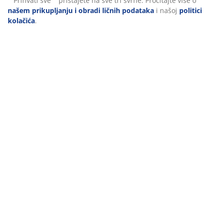
Zavjese
Bašta
Kućanstvo
Hodnik