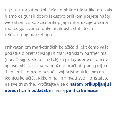
STANDARD 100, koji je vodeća svjetska zdravstvena
U JYSKu koristimo kolačiće i mobilne identifikatore kako
oznaka za tekstil.
bismo osigurali dobro iskustvo prilikom posjete našoj
web stranici. Kolačići prikupljaju informacije o vama
radi osiguravanja funkcionalnosti, statistike i
relevantnog marketinga.
Prihvatanjem marketinških kolačića dijelit ćemo vaše
47 GODINE IZVRSNIH PONUDA
podatke o pretraživanju s marketinškim partnerima
Više od 3600 prodavnica širom svijeta u 49 država.
(npr. Google, Meta i TikTok) za prilagođene i statične
oglase. Više o svrhama možete pročitati pod opcijom
“Izmijeni” i možete povući svoj pristanak klikom na
ikonicu kolačića. Klikom na ""Prihvati sve"" pristajete
na sve tri svrhe. Pročitajte više o
našem prikupljanju i
SKANDINAVSKI KORIJENI
obradi ličnih podataka
i našoj
politici kolačića
.
Globalno smo prisutni, sa skandinavskim korijenima.
Utemeljeno u Danskoj 1979.
GARANCIJA ZA MADRACE