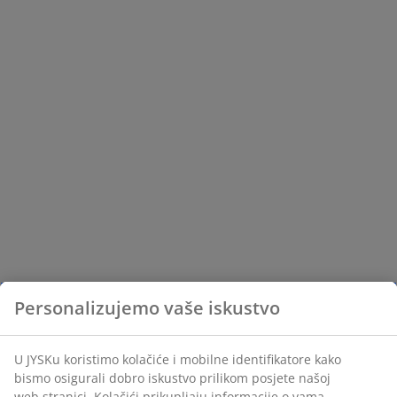
Personalizujemo vaše iskustvo
U JYSKu koristimo kolačiće i mobilne identifikatore kako
bismo osigurali dobro iskustvo prilikom posjete našoj
web stranici. Kolačići prikupljaju informacije o vama