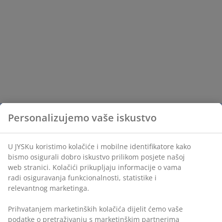
Personalizujemo vaše iskustvo
U JYSKu koristimo kolačiće i mobilne identifikatore kako
bismo osigurali dobro iskustvo prilikom posjete našoj
web stranici. Kolačići prikupljaju informacije o vama
radi osiguravanja funkcionalnosti, statistike i
relevantnog marketinga.
Prihvatanjem marketinških kolačića dijelit ćemo vaše
podatke o pretraživanju s marketinškim partnerima