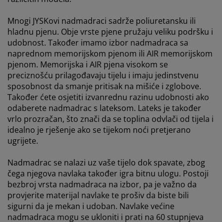
Mnogi JYSKovi nadmadraci sadrže poliuretansku ili
hladnu pjenu. Obje vrste pjene pružaju veliku podršku i
udobnost. Također imamo izbor nadmadraca sa
naprednom memorijskom pjenom ili AIR memorijskom
pjenom. Memorijska i AIR pjena visokom se
preciznošću prilagođavaju tijelu i imaju jedinstvenu
sposobnost da smanje pritisak na mišiće i zglobove.
Također ćete osjetiti izvanrednu razinu udobnosti ako
odaberete nadmadrac s lateksom. Lateks je također
vrlo prozračan, što znači da se toplina odvlači od tijela i
idealno je rješenje ako se tijekom noći pretjerano
ugrijete.
Nadmadrac se nalazi uz vaše tijelo dok spavate, zbog
čega njegova navlaka također igra bitnu ulogu. Postoji
bezbroj vrsta nadmadraca na izbor, pa je važno da
provjerite materijal navlake te prošiv da biste bili
sigurni da je mekan i udoban. Navlake većine
nadmadraca mogu se ukloniti i prati na 60 stupnjeva