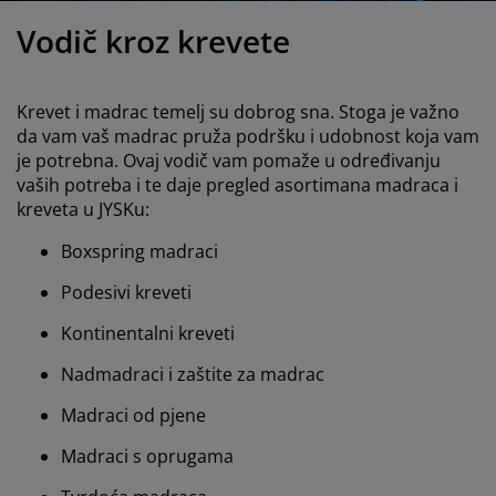
ega namještaja
njska rasvjeta
ahte
viri kreveta
svjeta
Vodič kroz krevete
mpovanje
mari
ze kreveta sa spremnikom
ćne potrepštine
Krevet i madrac temelj su dobrog sna. Stoga je važno
mještaj za spavaću sobu
dnice
ečja soba
da vam vaš madrac pruža podršku i udobnost koja vam
je potrebna. Ovaj vodič vam pomaže u određivanju
ečji madraci
blje
vaših potreba i te daje pregled asortimana madraca i
kreveta u JYSKu:
ečji kreveti
Boxspring madraci
Podesivi kreveti
Kontinentalni kreveti
Nadmadraci i zaštite za madrac
Madraci od pjene
Madraci s oprugama