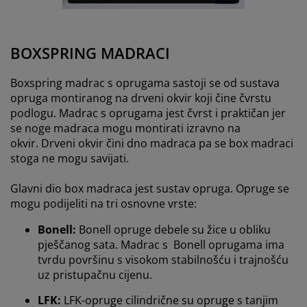
BOXSPRING MADRACI
Boxspring madrac s oprugama sastoji se od sustava
opruga montiranog na drveni okvir koji čine čvrstu
podlogu.
Madrac s oprugama jest čvrst i praktičan jer
se noge madraca mogu montirati izravno na
okvir.
Drveni okvir čini dno madraca pa se box madraci
stoga ne mogu savijati
.
Glavni dio box madraca jest sustav opruga.
Opruge se
mogu podijeliti na tri osnovne vrste
:
Bonell:
Bonell opruge debele su žice u obliku
pješčanog sata. Madrac s Bonell oprugama ima
tvrdu površinu s visokom stabilnošću i trajnošću
uz pristupačnu cijenu.
LFK:
LFK-opruge
cilindrične su opruge s tanjim