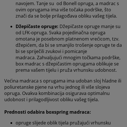
navojem.
Tanje su od
Bonell
opruga, a madrac s
ovim oprugama ima više točaka podrške, što
znači da se bolje prilagođava obliku vašeg tijela
.
Džepičaste opruge
:
Džepičaste opruge manje su
od LFK-opruga.
Svaka pojedinačna opruga
omotana je posebnom platnenom vrećicom, tzv.
džepićem, da bi se smanjilo trošenje opruge te da
bi se spriječili zvukovi i pomicanje
madraca. Zahvaljujući mnogim točkama podrške,
box madrac s džepičastim oprugama oblikuje se
prema vašem tijelu i pruža vrhunsku udobnost
.
Većina madraca s oprugama ima udoban sloj hladne ili
poliuretanske pjene na vrhu jednog ili više slojeva
opruga.
Ovakva kombinacija osigurava optimalnu
udobnost i prilagodljivost obliku vašeg tijela
.
Prednosti odabira boxspring madraca:
opruge slijede oblik tijela pružajući vrhunsku