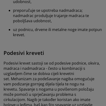
udobnost,
preporučuje se upotreba nadmadraca;
nadmadrac produljuje trajanje madraca te
poboljšava udobnost,
uz podnicu, drvene ili metalne noge imate potpun
krevet.
Podesivi kreveti
Podesivi krevet sastoji se od podesive podnice, okvira,
madraca i nadmadraca - često u kombinaciji s
uzglavljem čime se dobiva cijeli krevetni
set.
Mehanizam za podešavanje nagiba omogućuje
vam podizanje gornjeg dijela tijela te nogu na
krevetu.
Spavanje s nogama u povišenom položaju
može pomoći u sprječavanju problema s
cirkulacijom.
Nagib je također koristan ako imate
bolove u leđima, baš kao što spavanje uz uzglavlje