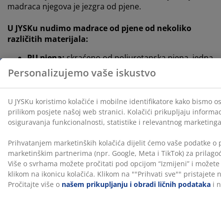
madraca njegova je jezgra od pjene.
U
JYSKu nudimo madrace od pjene od nekoliko
različitih materijala:
PU pjena:
skraćeno od poliuretanska pjena, jedna
je od najpopularnijih vrsta pjene te je dostupna u
Personalizujemo vaše iskustvo
različitim razinama tvrdoće i gustoće.
hladna pjena
: također je poliuretanska pjena, ali
U JYSKu koristimo kolačiće i mobilne identifikatore kako bismo os
veće težine i elastičnosti. Hladna pjena pruža
prilikom posjete našoj web stranici. Kolačići prikupljaju informa
pravilnu podršku madracima s visokim
osiguravanja funkcionalnosti, statistike i relevantnog marketinga
opterećenjem da bi osigurao veliku podršku tijelu.
Također je dugotrajna.
Prihvatanjem marketinških kolačića dijelit ćemo vaše podatke o 
marketinškim partnerima (npr. Google, Meta i TikTok) za prilagođ
memorijska
pjena
: visokokvalitetan je proizvod
Više o svrhama možete pročitati pod opcijom “Izmijeni” i možete
koji se prilagođava prirodnim konturama tijela i
klikom na ikonicu kolačića. Klikom na ""Prihvati sve"" pristajete n
može smanjiti pritisak na mišiće i zglobove.
Pročitajte više o
našem prikupljanju i obradi ličnih podataka
i 
AIR memorijska pjena
: takođe pjena koja
smanjujre pritisak na mišiće i zglobove i na koju
ne utiče temperatura okoline. To znači da pjena