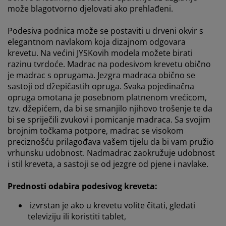
može blagotvorno djelovati ako prehlađeni
.
Podesiva podnica može se postaviti u drveni okvir s
elegantnom navlakom koja dizajnom odgovara
krevetu. Na većini JYSKovih modela možete birati
razinu tvrdoće. Madrac na podesivom krevetu obično
je madrac s oprugama.
Jezgra madraca obično se
sastoji od džepičastih opruga.
Svaka pojedinačna
opruga omotana je posebnom platnenom vrećicom,
tzv. džepićem, da bi se smanjilo njihovo trošenje te da
bi se spriječili zvukovi i pomicanje madraca
.
Sa svojim
brojnim točkama potpore, madrac se visokom
preciznošću prilagođava vašem tijelu da bi vam pružio
vrhunsku udobnost.
Nadmadrac zaokružuje udobnost
i stil kreveta, a sastoji se od jezgre od pjene i navlake
.
Prednosti odabira podesivog kreveta:
izvrstan je ako u krevetu volite čitati, gledati
televiziju ili koristiti tablet,