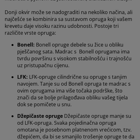
Donji okvir može se nadograditi na nekoliko načina, ali
najčešće se kombinira sa sustavom opruga koji vašem
krevetu daje visoku razinu udobnosti. Postoje tri
različite vrste opruga:
Bonell:
Bonell
opruge debele su žice u obliku
pješčanog sata. Madrac s
Bonell
oprugama ima
tvrdu površinu s visokom stabilnošću i trajnošću
uz pristupačnu cijenu
.
LFK:
LFK-opruge cilindrične su opruge s tanjim
navojem.
Tanje su od
Bonell
opruga te madrac s
ovim oprugama ima više točaka podrške, što
znači da se bolje prilagođava obliku vašeg tijela
dok se pomičete u snu
.
Džepičaste opruge
Džepičaste
opruge manje su
od LFK-opruga.
Svaka pojedinačna opruga
omotana je posebnom platnenom vrećicom, tzv.
džepićem, da bi se smanjilo trošenje opruge te da