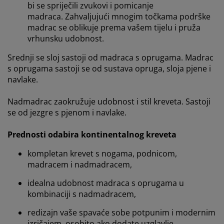
bi se spriječili zvukovi i pomicanje
madraca. Zahvaljujući mnogim točkama podrške
madrac se oblikuje prema vašem tijelu i pruža
vrhunsku udobnost
.
Srednji se sloj sastoji od madraca s oprugama. Madrac
s oprugama sastoji se od sustava opruga, sloja pjene i
navlake.
Nadmadrac zaokružuje udobnost i stil kreveta. Sastoji
se od jezgre s pjenom i navlake.
Prednosti odabira kontinentalnog kreveta
kompletan krevet s nogama, podnicom,
madracem i nadmadracem,
idealna udobnost madraca s oprugama u
kombinaciji s nadmadracem,
redizajn vaše spavaće sobe potpunim i modernim
izričajem, osobito ako dodate uzglavlje,