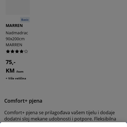
Basic
MARREN
Nadmadrac
90x200cm
MARREN
75,-
KM
/kom
+ Više veličina
Comfort+ pjena
Comfort+ pjena se prilagođava vašem tijelu i dodaje
dodatni sloj mekane udobnosti i potpore. Fleksibilna
pjena ima otvorenu ćelijsku strukturu koja povećava