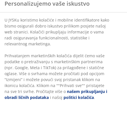
Personalizujemo vaše iskustvo
protok zraka kroz cijeli madrac.
U JYSKu koristimo kolačiće i mobilne identifikatore kako
bismo osigurali dobro iskustvo prilikom posjete našoj
Gel pjena
web stranici. Kolačići prikupljaju informacije o vama
radi osiguravanja funkcionalnosti, statistike i
Gel pjena se prilagođava vašem tijelu, omogućavajući
relevantnog marketinga.
mu da se udobno smjesti u madrac. Ravnomjerno
raspoređuje vašu težinu, što pomaže u smanjenju
Prihvatanjem marketinških kolačića dijelit ćemo vaše
pritiska na mišiće i zglobove. Otvorena ćelijska
podatke o pretraživanju s marketinškim partnerima
struktura i gel kuglice u pjeni pomažu u povećanju
(npr. Google, Meta i TikTok) za prilagođene i statične
protoka zraka i odvođenju viška topline. Zbog toga je
oglase. Više o svrhama možete pročitati pod opcijom
dobar izbor ako vam je obično toplo dok spavate.
“Izmijeni” i možete povući svoj pristanak klikom na
ikonicu kolačića. Klikom na ""Prihvati sve"" pristajete
na sve tri svrhe. Pročitajte više o
našem prikupljanju i
obradi ličnih podataka
i našoj
politici kolačića
.
Hladna pjena
Izdržljiva hladna pjena pruža fleksibilan i elastičan
madrac. Ima visoku gustoću i dug vijek trajanja.
Njegova otvorena ćelijska struktura čini ga