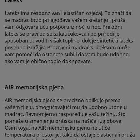
Lateks ima responzivan i elastičan osjećaj. To znači da
se madrac brzo prilagođava vašem kretanju i pruža
vam odgovarajuću potporu iz noći u noć. Prirodni
lateks se pravi od soka kaučukovca i po prirodi je
sposoban odvoditi višak topline, dok je sintetički lateks
posebno izdržljiv. Prozračni madrac s lateksom može
vam pomoći da ostanete suhi i da vam bude udobno
ako vam je obično toplo dok spavate.
AIR memorijska pjena
AIR memorijska pjena se precizno oblikuje prema
vašem tijelu, omogućavajući mu da udobno utone u
madrac. Ravnomjerno raspoređuje vašu težinu, što
pomaže u smanjenju pritiska na mišiće i zglobove.
Osim toga, na AIR memorijsku pjenu ne utiče
temperatura prostorije, tako da ostaje elastična i pruža