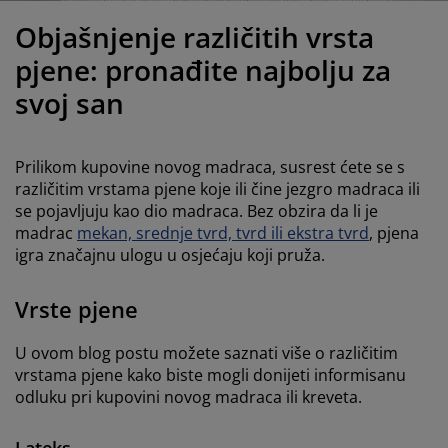
jega namještaja
anjska rasvjeta
lahte
viri kreveta
asvjeta
Objašnjenje različitih vrsta
ampovanje
rmari
aze kreveta sa spremnikom
ućne potrepštine
pjene: pronađite najbolju za
svoj san
amještaj za spavaću sobu
odnice
ječja soba
ječji madraci
ublje
Prilikom kupovine novog madraca, susrest ćete se s
različitim vrstama pjene koje ili čine jezgro madraca ili
ečji kreveti
se pojavljuju kao dio madraca. Bez obzira da li je
madrac
mekan, srednje tvrd, tvrd ili ekstra tvrd
, pjena
igra značajnu ulogu u osjećaju koji pruža.
Vrste pjene
U ovom blog postu možete saznati više o različitim
vrstama pjene kako biste mogli donijeti informisanu
odluku pri kupovini novog madraca ili kreveta.
Lateks