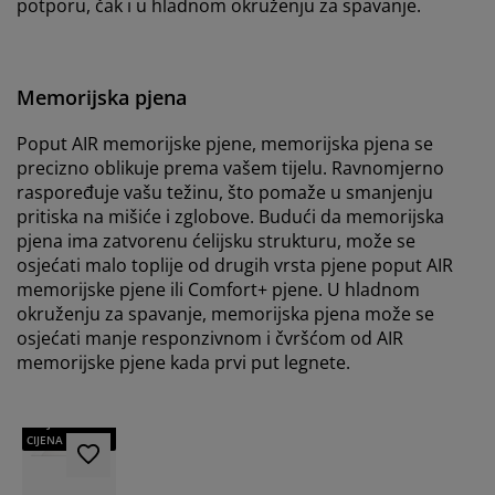
potporu, čak i u hladnom okruženju za spavanje.
Memorijska pjena
Poput AIR memorijske pjene, memorijska pjena se
precizno oblikuje prema vašem tijelu. Ravnomjerno
raspoređuje vašu težinu, što pomaže u smanjenju
pritiska na mišiće i zglobove. Budući da memorijska
pjena ima zatvorenu ćelijsku strukturu, može se
osjećati malo toplije od drugih vrsta pjene poput AIR
memorijske pjene ili Comfort+ pjene. U hladnom
okruženju za spavanje, memorijska pjena može se
osjećati manje responzivnom i čvršćom od AIR
memorijske pjene kada prvi put legnete.
TRAJNO NISKA
CIJENA