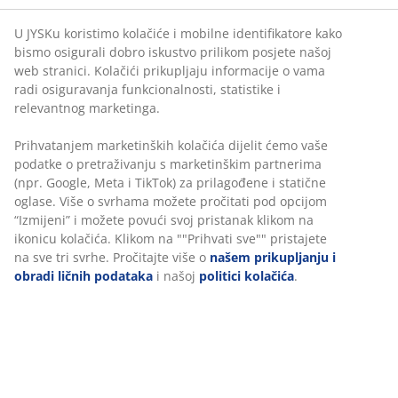
U JYSKu koristimo kolačiće i mobilne identifikatore kako
bismo osigurali dobro iskustvo prilikom posjete našoj
web stranici. Kolačići prikupljaju informacije o vama
radi osiguravanja funkcionalnosti, statistike i
relevantnog marketinga.
Prihvatanjem marketinških kolačića dijelit ćemo vaše
podatke o pretraživanju s marketinškim partnerima
(npr. Google, Meta i TikTok) za prilagođene i statične
oglase. Više o svrhama možete pročitati pod opcijom
“Izmijeni” i možete povući svoj pristanak klikom na
ikonicu kolačića. Klikom na ""Prihvati sve"" pristajete
na sve tri svrhe. Pročitajte više o
našem prikupljanju i
obradi ličnih podataka
i našoj
politici kolačića
.