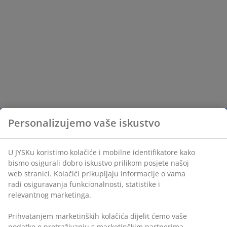
Personalizujemo vaše iskustvo
U JYSKu koristimo kolačiće i mobilne identifikatore kako
bismo osigurali dobro iskustvo prilikom posjete našoj
web stranici. Kolačići prikupljaju informacije o vama
radi osiguravanja funkcionalnosti, statistike i
relevantnog marketinga.
Prihvatanjem marketinških kolačića dijelit ćemo vaše
podatke o pretraživanju s marketinškim partnerima