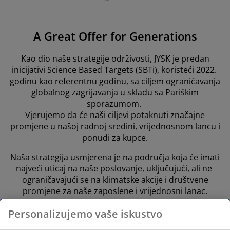
A Great Offer for Generations
Kao dio naše strategije održivosti, JYSK je predan
inicijativi Science Based Targets (SBTi), koristeći 2022.
godinu kao referentnu godinu, sa ciljem ograničavanja
globalnog zagrijavanja u skladu sa Pariškim
sporazumom.
Vjerujemo da će naši ciljevi potaknuti značajne
promjene u našoj radnoj sredini, vrijednosnom lancu i
ponudi za kupce.
Naša strategija usmjerena je na područja koja će imati
najveći uticaj na naše poslovanje, uključujući, ali ne
ograničavajući se na klimatske akcije i društvene
promjene za naše zaposlene i vrijednosni lanac.
Vjerujemo da
Personalizujemo vaše iskustvo
je transparentnost o našim neprekidnim naporima
ključna i trudimo se da osiguramo otvorenost o našem