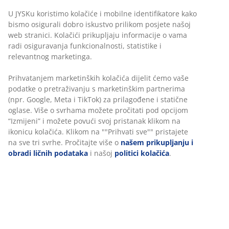
napretku.
U JYSKu koristimo kolačiće i mobilne identifikatore kako
bismo osigurali dobro iskustvo prilikom posjete našoj
A Great Offer for Generations
temelji se na
web stranici. Kolačići prikupljaju informacije o vama
dvije stavke:
radi osiguravanja funkcionalnosti, statistike i
relevantnog marketinga.
A Great Offer:
Za nas,
A Great Offer
obuhvaća ne samo
proizvode po cijenama koje predstavljaju izvrsnu
Prihvatanjem marketinških kolačića dijelit ćemo vaše
vrijednost
podatke o pretraživanju s marketinškim partnerima
za novac, već i proizvode kod kojih se posvećuje pažnja
(npr. Google, Meta i TikTok) za prilagođene i statične
održivosti – od nabave sirovina do proizvodnje,
oglase. Više o svrhama možete pročitati pod opcijom
ambalaže i transporta.
“Izmijeni” i možete povući svoj pristanak klikom na
ikonicu kolačića. Klikom na ""Prihvati sve"" pristajete
For Generations:
Kada kažemo
for Generations
,
na sve tri svrhe. Pročitajte više o
našem prikupljanju i
mislimo na preuzimanje odgovornosti za društveni i
obradi ličnih podataka
i našoj
politici kolačića
.
ekološki uticaj koji
imamo, kako na sadašnje, tako i na buduće generacije.
Ova posvećenost našim kupcima, zaposlenima,
zajednici i životnoj
sredini ključni je dio našeg rada kojim želimo osigurati
bolji svijet za generacije koje dolaze.