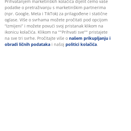
Prihvatanjem marketinških kolačića dijelit ćemo vaše
podatke o pretraživanju s marketinškim partnerima
(npr. Google, Meta i TikTok) za prilagođene i statične
oglase. Više o svrhama možete pročitati pod opcijom
“Izmijeni” i možete povući svoj pristanak klikom na
ikonicu kolačića. Klikom na ""Prihvati sve"" pristajete
na sve tri svrhe. Pročitajte više o
našem prikupljanju i
obradi ličnih podataka
i našoj
politici kolačića
.