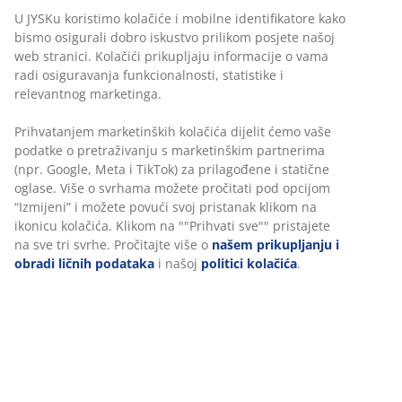
Baštenske klupe i sanduke za odlaganje
U JYSKu koristimo kolačiće i mobilne identifikatore kako
bismo osigurali dobro iskustvo prilikom posjete našoj
Dostupni su u različitim veličinama, bojama i dizajnima, kako
web stranici. Kolačići prikupljaju informacije o vama
biste mogli lako pronaći ono što se uklapa u vaš prostor i stil.
radi osiguravanja funkcionalnosti, statistike i
Kako izabrati pravi baštenski namještaj pročitajte u našem
relevantnog marketinga.
blog postu.
Prihvatanjem marketinških kolačića dijelit ćemo vaše
podatke o pretraživanju s marketinškim partnerima
Materijali koji odgovaraju vašem
(npr. Google, Meta i TikTok) za prilagođene i statične
načinu života
oglase. Više o svrhama možete pročitati pod opcijom
“Izmijeni” i možete povući svoj pristanak klikom na
Baštenski namještaj u JYSKu dolazi u više materijala,
ikonicu kolačića. Klikom na ""Prihvati sve"" pristajete
uključujući umjetno drvo, prirodno drvo, poliratan, ratan i
na sve tri svrhe. Pročitajte više o
našem prikupljanju i
plastiku. Mnogi modeli su bez potrebe za održavanjem, što je
obradi ličnih podataka
i našoj
politici kolačića
.
idealno ako ljeto želite provesti bez dodatnih obaveza, u
potpunom opuštanju. Za ljubitelje prirodnog izgleda, tu su
modeli od drveta – a ako ih pravilno održavate, mogu trajati
godinama.
Pročitajte naš vodič o održavanju drvenog baštenskog
namještaja
kako biste produžili vijek trajanja svog namještaja.