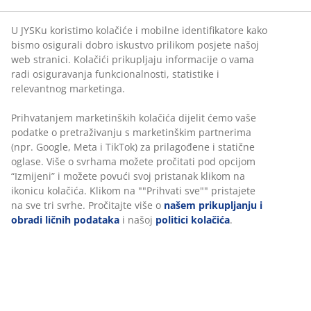
kreirate svoj životni prostor. Nezavisno o veličini ili stilu vaše
kuće ili stana, naši stolovi i stolice dat će mu skandinavski
U JYSKu koristimo kolačiće i mobilne identifikatore kako
izgled i kvalitet po odličnoj cijeni.
bismo osigurali dobro iskustvo prilikom posjete našoj
Ako volite miješati različite stilove, nudimo vam širok izbor i
web stranici. Kolačići prikupljaju informacije o vama
dobru priliku i za to. Pogledajte našu široku ponudu
radi osiguravanja funkcionalnosti, statistike i
trpezarijskih stolica i pomiješajte ih sa različitim vrstama
relevantnog marketinga.
trpezarijskih stolova. Takođe možete kombinovati svoj stol za
ručavanje sa stolicama i klupom. Finalni rezultat je samo na
Prihvatanjem marketinških kolačića dijelit ćemo vaše
vama i vašem ličnom stilu.
podatke o pretraživanju s marketinškim partnerima
(npr. Google, Meta i TikTok) za prilagođene i statične
Savjeti za kupovinu trpezarijskog
oglase. Više o svrhama možete pročitati pod opcijom
“Izmijeni” i možete povući svoj pristanak klikom na
stola i stolica
ikonicu kolačića. Klikom na ""Prihvati sve"" pristajete
na sve tri svrhe. Pročitajte više o
našem prikupljanju i
Trpezarijski stol i trpezarijske stolice su važna investicija koja
obradi ličnih podataka
i našoj
politici kolačića
.
je neophodna u domu. Odabir pravog stola i lijepih udobnih
stolica može biti vrlo težak, jer postoji toliko mnogo modela za
izbor i to u različitim cjenovnim razredima. Pokušali smo vam
malo olakšati izbor i naveli smo šta trebate imati na umu:
Trpezarijski stol