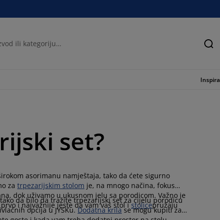
Tra
Inspira
ijski set?
 širokom asorimanu namještaja, tako da ćete sigurno
emo za
trpezarijskim stolom
je, na mnogo načina, fokus
ana, dok uživamo u ukusnom jelu sa porodicom. Važno je
ko da bilo da tražite trpezarijski set za cijelu porodicu
 prvo i najvažnije jeste da vam vaš stol i
stolice
pružaju
rivlačnih opcija u JYSKu.
Dodatna krila
se mogu kupiti za
ate goste i kada vam treba dodatni prostor na stolu.