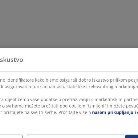
iskustvo
ne identifikatore kako bismo osigurali dobro iskustvo prilikom posje
di osiguravanja funkcionalnosti, statistike i relevantnog marketinga
a dijelit ćemo vaše podatke o pretraživanju s marketinškim partner
še o svrhama možete pročitati pod opcijom “Izmijeni” i možete povuć
" pristajete na sve tri svrhe. Pročitajte više o
našem prikupljanju i 