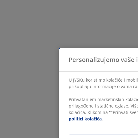
Personalizujemo vaše 
U JYSKu koristimo kolačiće i mobil
prikupljaju informacije o vama ra
Prihvatanjem marketinških kolačić
prilagođene i statične oglase. Vi
kolačića. Klikom na ""Prihvati sve"
politici kolačića
.