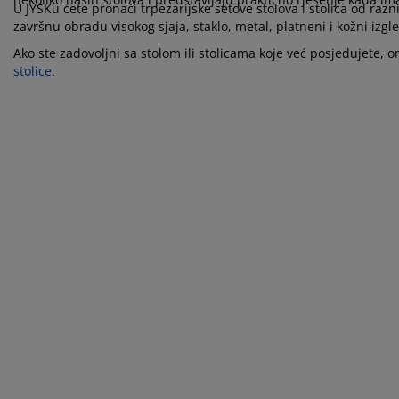
ega namještaja
njska rasvjeta
ahte
viri kreveta
svjeta
U JYSKu ćete pronaći trpezarijske setove stolova i stolica od razn
završnu obradu visokog sjaja, staklo, metal, platneni i kožni izgl
mpovanje
mari
ze kreveta sa spremnikom
ćne potrepštine
Ako ste zadovoljni sa stolom ili stolicama koje već posjedujete, 
stolice
.
mještaj za spavaću sobu
dnice
ečja soba
ečji madraci
blje
ečji kreveti