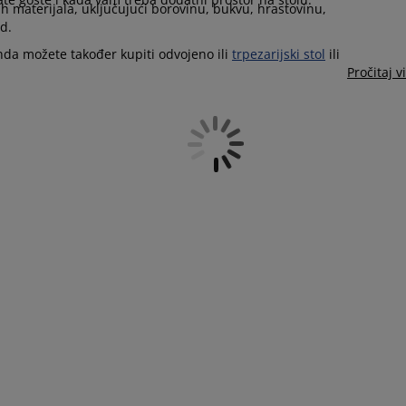
ih materijala, uključujući borovinu, bukvu, hrastovinu,
ed.
onda možete također kupiti odvojeno ili
trpezarijski stol
ili
Pročitaj v