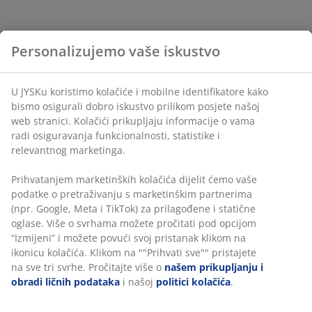
Personalizujemo vaše iskustvo
U JYSKu koristimo kolačiće i mobilne identifikatore kako
bismo osigurali dobro iskustvo prilikom posjete našoj
web stranici. Kolačići prikupljaju informacije o vama
radi osiguravanja funkcionalnosti, statistike i
relevantnog marketinga.
Prihvatanjem marketinških kolačića dijelit ćemo vaše
podatke o pretraživanju s marketinškim partnerima
(npr. Google, Meta i TikTok) za prilagođene i statične
oglase. Više o svrhama možete pročitati pod opcijom
“Izmijeni” i možete povući svoj pristanak klikom na
ikonicu kolačića. Klikom na ""Prihvati sve"" pristajete
na sve tri svrhe. Pročitajte više o
našem prikupljanju i
obradi ličnih podataka
i našoj
politici kolačića
.