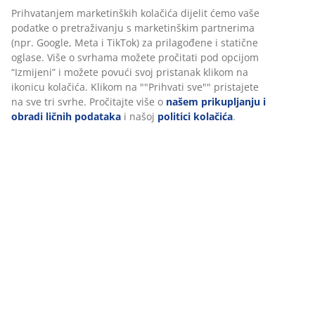
Madrac sa džepičastim oprugama se oblikuje po
Prihvatanjem marketinških kolačića dijelit ćemo vaše
konturama tijela, što rezultira relativno "živom"
podatke o pretraživanju s marketinškim partnerima
površinom za spavanje. Ovaj tip madraca obično
(npr. Google, Meta i TikTok) za prilagođene i statične
košta više od madraca sa bonell oprugama.
oglase. Više o svrhama možete pročitati pod opcijom
“Izmijeni” i možete povući svoj pristanak klikom na
Bonell opruge:
Bonell opruge pokrivaju veću
ikonicu kolačića. Klikom na ""Prihvati sve"" pristajete
površinu i ona se kompletna pritišće kada se na
na sve tri svrhe. Pročitajte više o
našem prikupljanju i
njih legne, tako da nećete dobiti potpuno istu
obradi ličnih podataka
i našoj
politici kolačića
.
nijansiranu podršku kao sa višestrukim zonama
udobnosti madraca sa džepičastim oprugama.
Bonell opruge su opruge u obliku pješčanog sata
napravljene od debele metalne žice. Madrac sa
bonell oprugama daje vam tvrdu površinu sa
velikom stabilnošću, kao i dug vijek trajanja po
pristupačnoj cijeni.
TRAJNO NISKA
TRAJNO NISKA
TRAJNO NISKA
TRAJNO NISKA
TRAJNO 
CIJENA
CIJENA
CIJENA
CIJENA
CIJENA