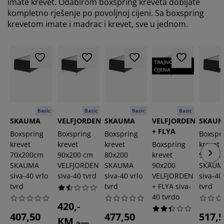
imate krevet. Odabirom boxspring kreveta dobijate
kompletno rješenje po povoljnoj cijeni. Sa boxspring
krevetom imate i madrac i krevet, sve u jednom.
TRAJNO NISKA
CIJENA
Basic
Basic
Basic
Basic
SKAUMA
VELFJORDEN
SKAUMA
VELFJORDEN
SKAU
+ FLYA
Boxspring
Boxspring
Boxspring
Boxspr
krevet
krevet
krevet
Boxspring
krevet
70x200cm
90x200 cm
80x200
krevet
90x200
SKAUMA
VELFJORDEN
SKAUMA
90x200
SKAUM
siva-40 vrlo
siva-40 tvrd
siva-40 vrlo
VELFJORDEN
siva-40
tvrd
tvrd
+ FLYA siva-
tvrd
40 tvrdo
420,-
407,50
477,50
517,
KM
/kom