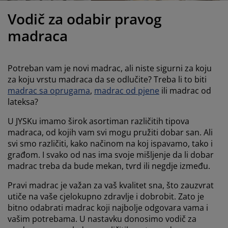
jega namještaja
anjska rasvjeta
lahte
viri kreveta
asvjeta
Vodič za odabir pravog
ampovanje
rmari
aze kreveta sa spremnikom
ućne potrepštine
madraca
amještaj za spavaću sobu
odnice
ječja soba
Potreban vam je novi madrac, ali niste sigurni za koju
ječji madraci
ublje
za koju vrstu madraca da se odlučite? Treba li to biti
madrac sa oprugama
,
madrac od pjene
ili madrac od
lateksa?
ečji kreveti
U JYSKu imamo širok asortiman različitih tipova
madraca, od kojih vam svi mogu pružiti dobar san. Ali
svi smo različiti, kako načinom na koj ispavamo, tako i
građom. I svako od nas ima svoje mišljenje da li dobar
madrac treba da bude mekan, tvrd ili negdje između.
Pravi madrac je važan za vaš kvalitet sna, što zauzvrat
utiče na vaše cjelokupno zdravlje i dobrobit. Zato je
bitno odabrati madrac koji najbolje odgovara vama i
vašim potrebama. U nastavku donosimo vodič za