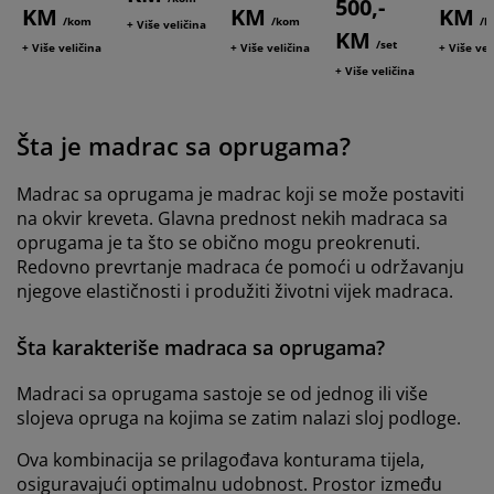
500,-
KM
KM
KM
/kom
/kom
/
+ Više veličina
KM
/set
+ Više veličina
+ Više veličina
+ Više vel
+ Više veličina
Šta je madrac sa oprugama?
Madrac sa oprugama je madrac koji se može postaviti
na okvir kreveta. Glavna prednost nekih madraca sa
oprugama je ta što se obično mogu preokrenuti.
Redovno prevrtanje madraca će pomoći u održavanju
njegove elastičnosti i produžiti životni vijek madraca.
Šta karakteriše madraca sa oprugama?
Madraci sa oprugama sastoje se od jednog ili više
slojeva opruga na kojima se zatim nalazi sloj podloge.
Ova kombinacija se prilagođava konturama tijela,
osiguravajući optimalnu udobnost. Prostor između