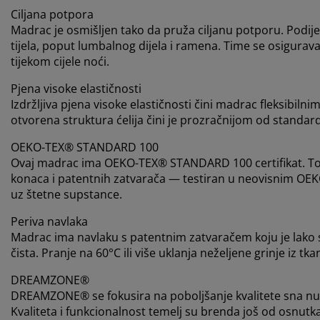
Ciljana potpora
Madrac je osmišljen tako da pruža ciljanu potporu. Podije
tijela, poput lumbalnog dijela i ramena. Time se osigur
tijekom cijele noći.
Pjena visoke elastičnosti
Izdržljiva pjena visoke elastičnosti čini madrac fleksibilni
otvorena struktura ćelija čini je prozračnijom od standar
OEKO-TEX® STANDARD 100
Ovaj madrac ima OEKO-TEX® STANDARD 100 certifikat. To z
konaca i patentnih zatvarača — testiran u neovisnim OEK
uz štetne supstance.
Periva navlaka
Madrac ima navlaku s patentnim zatvaračem koju je lako skin
čista. Pranje na 60°C ili više uklanja neželjene grinje iz tka
DREAMZONE®
DREAMZONE® se fokusira na poboljšanje kvalitete sna nud
Kvaliteta i funkcionalnost temelj su brenda još od osnu