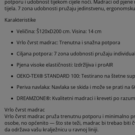
potporu i udobnost tijekom cijele noći. Madraci od pjene 
tijela. 7 zona udobnosti pružaju jedinstvenu, ergonomsku
Karakteristike
Veličina: Š120xD200 cm. Visina: 14 cm
Vrlo čvrst madrac: Trenutna i snažna potpora
Ciljana potpora: 7 zona udobnosti pružaju individu
Pjena visoke elastičnosti: Izdržljiva i proAIR
OEKO-TEX® STANDARD 100: Testirano na štetne su
Periva navlaka: Navlaka se skida i može se prati na 
DREAMZONE®: Kvalitetni madraci i kreveti po razumn
Vrlo čvrst madrac
Vrlo čvrst madrac pruža trenutnu potporu i minimalno pr
osobe, no općenito — što ste teži, madrac bi trebao biti čv
da održava vašu kralježnicu u ravnoj liniji.