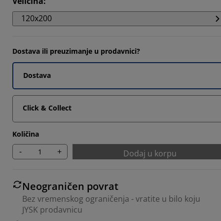
Veličina
:
2202%
120x200
6518%
3035%
Dostava ili preuzimanje u prodavnici?
Dostava
Click & Collect
Količina
-
+
Dodaj u korpu
Neograničen povrat
Bez vremenskog ograničenja - vratite u bilo koju
JYSK prodavnicu