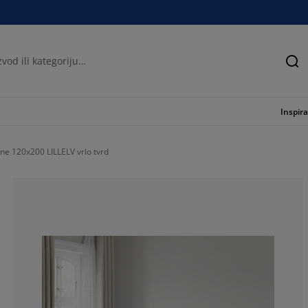
Tra
Inspira
ne 120x200 LILLELV vrlo tvrd
74.3119266055
13.76146788990