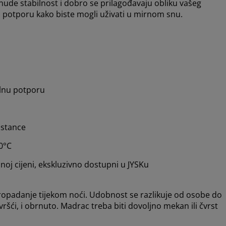
nude stabilnost i dobro se prilagođavaju obliku vašeg
 potporu kako biste mogli uživati u mirnom snu.
alnu potporu
pstance
60°C
oj cijeni, ekskluzivno dostupni u JYSKu
opadanje tijekom noći. Udobnost se razlikuje od osobe do
ršći, i obrnuto. Madrac treba biti dovoljno mekan ili čvrst