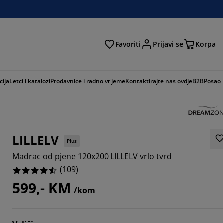
Favoriti
Prijavi se
Korpa
ži
cija
Letci i katalozi
Prodavnice i radno vrijeme
Kontaktirajte nas ovdje
B2B
Posao
LILLELV
Plus
Madrac od pjene 120x200 LILLELV vrlo tvrd
(
109
)
599,- KM
/kom
0458%
8257%