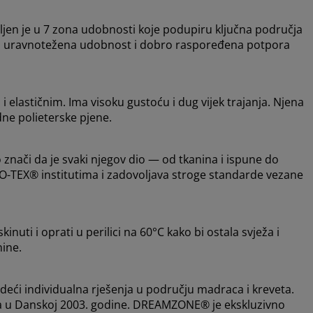
ljen je u 7 zona udobnosti koje podupiru ključna područja
ava uravnotežena udobnost i dobro raspoređena potpora
m i elastičnim. Ima visoku gustoću i dug vijek trajanja. Njena
dne polieterske pjene.
nači da je svaki njegov dio — od tkanina i ispune do
O-TEX® institutima i zadovoljava stroge standarde vezane
uti i oprati u perilici na 60°C kako bi ostala svježa i
nine.
eći individualna rješenja u području madraca i kreveta.
tka u Danskoj 2003. godine. DREAMZONE® je ekskluzivno