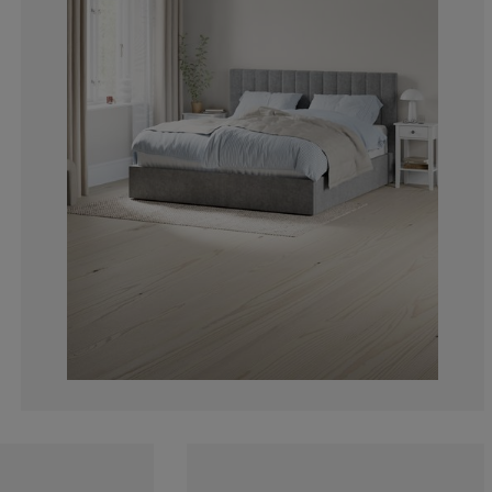
3.66972477064
2.752293577981
5.504587155963