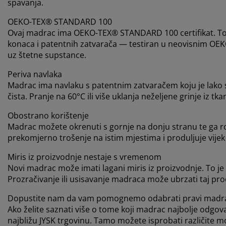
spavanja.
OEKO-TEX® STANDARD 100
Ovaj madrac ima OEKO-TEX® STANDARD 100 certifikat. To z
konaca i patentnih zatvarača — testiran u neovisnim OEK
uz štetne supstance.
Periva navlaka
Madrac ima navlaku s patentnim zatvaračem koju je lako skin
čista. Pranje na 60°C ili više uklanja neželjene grinje iz tka
Obostrano korištenje
Madrac možete okrenuti s gornje na donju stranu te ga ro
prekomjerno trošenje na istim mjestima i produljuje vijek
Miris iz proizvodnje nestaje s vremenom
Novi madrac može imati lagani miris iz proizvodnje. To j
Prozračivanje ili usisavanje madraca može ubrzati taj pro
Dopustite nam da vam pomognemo odabrati pravi madr
Ako želite saznati više o tome koji madrac najbolje odgov
najbližu JYSK trgovinu. Tamo možete isprobati različite m