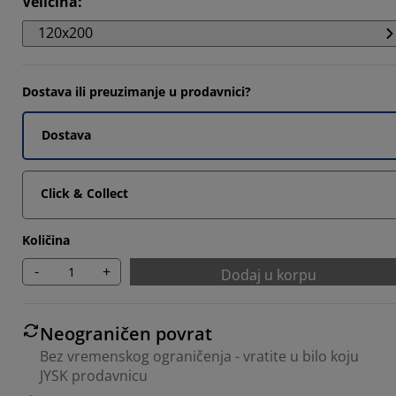
Veličina
:
6595%
120x200
4255%
0851%
Dostava ili preuzimanje u prodavnici?
Dostava
Click & Collect
Količina
-
+
Dodaj u korpu
Neograničen povrat
Bez vremenskog ograničenja - vratite u bilo koju
JYSK prodavnicu