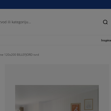
Tra
Inspira
ne 120x200 BILLEFJORD tvrd
44.68085106382
21.2765957446