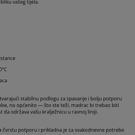
liku vašeg tijela.
pstance
60°C
raca
varajući stabilnu podlogu za spavanje i bolju potporu
be, no općenito — što ste teži, madrac bi trebao biti
t da održava vašu kralježnicu u ravnoj liniji.
ža čvrstu potporu i prikladna je za svakodnevne potrebe