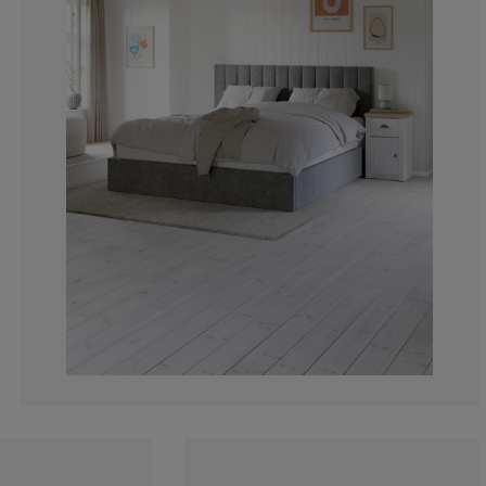
14.89361702127
6.38297872340
12.7659574468