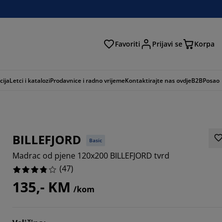
Favoriti
Prijavi se
Korpa
ži
cija
Letci i katalozi
Prodavnice i radno vrijeme
Kontaktirajte nas ovdje
B2B
Posao
BILLEFJORD
Basic
Madrac od pjene 120x200 BILLEFJORD tvrd
(
47
)
135,- KM
/kom
9785%
8085%