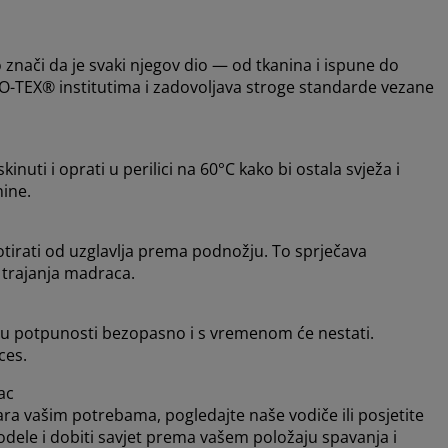
nači da je svaki njegov dio — od tkanina i ispune do
O-TEX® institutima i zadovoljava stroge standarde vezane
uti i oprati u perilici na 60°C kako bi ostala svježa i
nine.
tirati od uzglavlja prema podnožju. To sprječava
 trajanja madraca.
e u potpunosti bezopasno i s vremenom će nestati.
ces.
ac
ara vašim potrebama, pogledajte naše vodiče ili posjetite
odele i dobiti savjet prema vašem položaju spavanja i