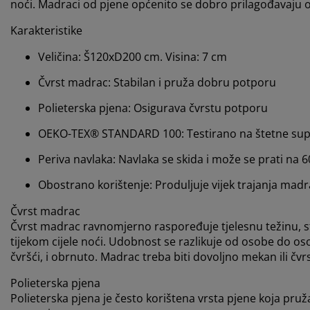
noći. Madraci od pjene općenito se dobro prilagođavaju ob
Karakteristike
Veličina: Š120xD200 cm. Visina: 7 cm
Čvrst madrac: Stabilan i pruža dobru potporu
Polieterska pjena: Osigurava čvrstu potporu
OEKO-TEX® STANDARD 100: Testirano na štetne su
Periva navlaka: Navlaka se skida i može se prati na 
Obostrano korištenje: Produljuje vijek trajanja mad
Čvrst madrac
Čvrst madrac ravnomjerno raspoređuje tjelesnu težinu, st
tijekom cijele noći. Udobnost se razlikuje od osobe do oso
čvršći, i obrnuto. Madrac treba biti dovoljno mekan ili čvrs
Polieterska pjena
Polieterska pjena je često korištena vrsta pjene koja pru