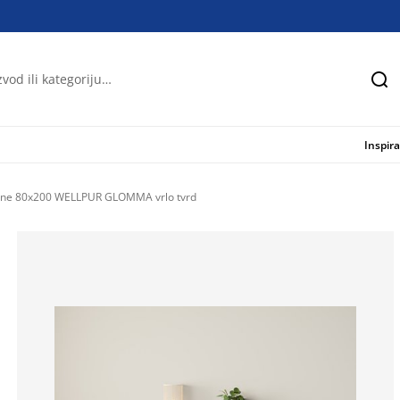
Tra
Inspira
ene 80x200 WELLPUR GLOMMA vrlo tvrd
78.59237536656
12.60997067448