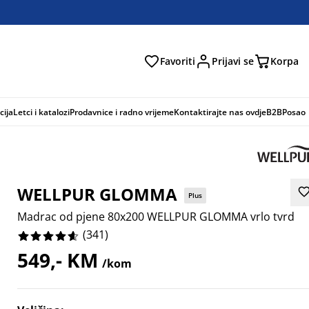
Favoriti
Prijavi se
Korpa
ži
cija
Letci i katalozi
Prodavnice i radno vrijeme
Kontaktirajte nas ovdje
B2B
Posao
WELLPUR GLOMMA
Plus
Madrac od pjene 80x200 WELLPUR GLOMMA vrlo tvrd
(
341
)
549,- KM
/kom
892%
6803%