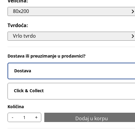
Veličina
:
094%
80x200
8565%
Tvrdoća
:
331%
Vrlo tvrdo
Dostava ili preuzimanje u prodavnici?
Dostava
Click & Collect
Količina
-
+
Dodaj u korpu