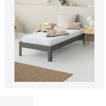
2.932551319648
1.759530791788
4.105571847507