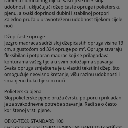
ramena i lumbalnog dijela. Sastoji se od 3 sloja
udobnosti, uključujući džepićaste opruge i polietersku
pjenu, a svaki doprinosi dubini i stabilnoj potpori.
Zajedno pružaju uravnoteženu udobnost tijekom cijele
noći.
Džepićaste opruge
Jezgro madraca sadrži sloj džepićastih opruga visine 13
cm, s gustoćom od 324 opruge po m². Opruge stvaraju
fleksibilan i potporan madrac koji se prilagođava
konturama vašeg tijela u svim položajima spavanja.
Svaka opruga smještena je u vlastiti tekstilni džep, što
omogućuje neovisno kretanje, višu razinu udobnosti i
smanjenu buku tijekom noći.
Polieterska pjena
Sloj polieterske pjene pruža čvrstu potporu i prikladan
je za svakodnevne potrebe spavanja. Radi se o često
korištenoj vrsti pjene.
OEKO-TEX® STANDARD 100
Ovaj madrac nosi OEKO-TEX® STANDARD 100 certifikat,