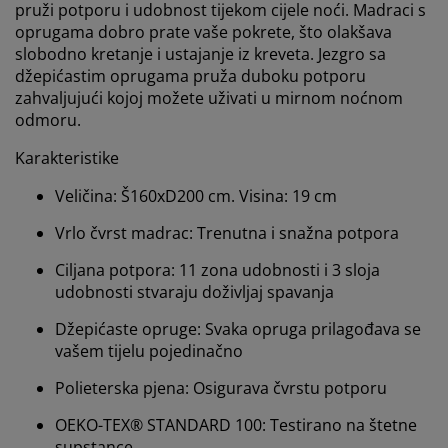
pruži potporu i udobnost tijekom cijele noći. Madraci s
oprugama dobro prate vaše pokrete, što olakšava
slobodno kretanje i ustajanje iz kreveta. Jezgro sa
džepićastim oprugama pruža duboku potporu
zahvaljujući kojoj možete uživati u mirnom noćnom
odmoru.
Karakteristike
Veličina: Š160xD200 cm. Visina: 19 cm
Vrlo čvrst madrac: Trenutna i snažna potpora
Ciljana potpora: 11 zona udobnosti i 3 sloja
udobnosti stvaraju doživljaj spavanja
Džepićaste opruge: Svaka opruga prilagođava se
vašem tijelu pojedinačno
Polieterska pjena: Osigurava čvrstu potporu
OEKO-TEX® STANDARD 100: Testirano na štetne
supstance