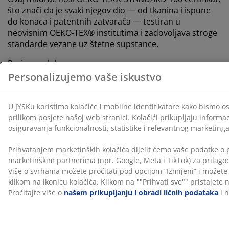
što znači da je svaki njegov dio — od tkanina i ispune
do konaca i patentnih zatvarača — testiran u
neovisnim OEKO-TEX® institutima i zadovoljava stroge
standarde vezane uz štetne supstance.
Periva navlaka
Madrac ima navlaku s patentnim zatvaračem koja se
lako skida i može se prati u perilici na 60°C kako bi
ostala čista i svježa. Pranje na 60°C ili više uklanja
neželjene grinje iz tkanine.
DREAMZONE®
DREAMZONE® je posvećen poboljšanju kvalitete sna
nudeći individualna rješenja u području madraca i
kreveta. Kvaliteta i funkcionalnost temelj su brenda od
osnutka u Danskoj 2003. godine. DREAMZONE® je
ekskluzivno dostupan u JYSKu.
Dopustite nam da vam pomognemo odabrati pravi
madrac
Ako želite saznati više o tome koji madrac najbolje