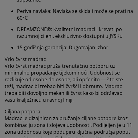
Personalizujemo vaše iskustvo
Periva navlaka: Navlaka se skida i može se prati na
60°C
U JYSKu koristimo kolačiće i mobilne identifikatore kako
bismo osigurali dobro iskustvo prilikom posjete našoj
DREAMZONE®: Kvalitetni madraci i kreveti po
web stranici. Kolačići prikupljaju informacije o vama
razumnoj cijeni, ekskluzivno dostupni u JYSKu
radi osiguravanja funkcionalnosti, statistike i
relevantnog marketinga.
15-godišnja garancija: Dugotrajan izbor
Vrlo čvrst madrac
Prihvatanjem marketinških kolačića dijelit ćemo vaše
podatke o pretraživanju s marketinškim partnerima
Vrlo čvrst madrac pruža trenutačnu potporu uz
(npr. Google, Meta i TikTok) za prilagođene i statične
minimalno propadanje tijekom noći. Udobnost se
oglase. Više o svrhama možete pročitati pod opcijom
razlikuje od osobe do osobe, ali općenito — što ste
“Izmijeni” i možete povući svoj pristanak klikom na
teži, madrac bi trebao biti čvršći i obrnuto. Madrac
ikonicu kolačića. Klikom na ""Prihvati sve"" pristajete
treba biti dovoljno mekan ili čvrst kako bi održavao
na sve tri svrhe. Pročitajte više o
našem prikupljanju i
vašu kralježnicu u ravnoj liniji.
obradi ličnih podataka
i našoj
politici kolačića
.
Ciljana potpora
Madrac je dizajniran za pružanje ciljane potpore kroz
kombinaciju zona i slojeva udobnosti. Podijeljen je u 11
zona udobnosti koje podupiru ključna područja poput