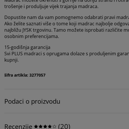
Madrac možete okrenuti s gornje na donju stranu i rotir
trošenje i produljuje vijek trajanja madraca.
Dopustite nam da vam pomognemo odabrati pravi madr
Ako želite saznati više o tome koji madrac najbolje odgov
najbližu JYSK trgovinu. Tamo možete isprobati različite m
osobnim preferencijama.
15-godišnja garancija
Svi PLUS madraci s oprugama dolaze s produljenim garan
kupnji.
šifra artikla: 3277057
Podaci o proizvodu
(
20
)
Recenzije