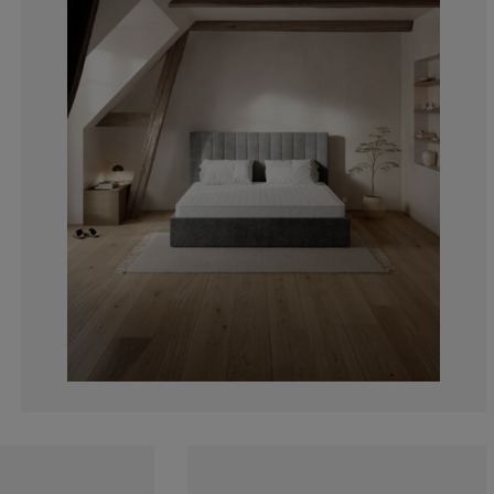
0%
0%
30%