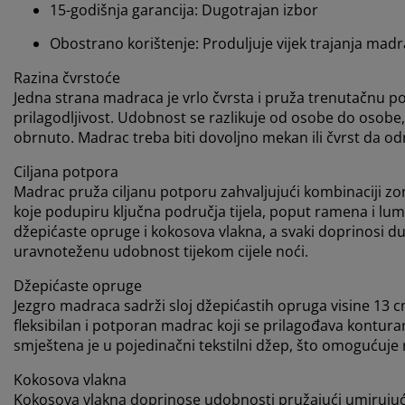
15-godišnja garancija: Dugotrajan izbor
Obostrano korištenje: Produljuje vijek trajanja mad
Razina čvrstoće
Jedna strana madraca je vrlo čvrsta i pruža trenutačnu p
prilagodljivost. Udobnost se razlikuje od osobe do osobe, 
obrnuto. Madrac treba biti dovoljno mekan ili čvrst da održ
Ciljana potpora
Madrac pruža ciljanu potporu zahvaljujući kombinaciji zon
koje podupiru ključna područja tijela, poput ramena i lumb
džepićaste opruge i kokosova vlakna, a svaki doprinosi du
uravnoteženu udobnost tijekom cijele noći.
Džepićaste opruge
Jezgro madraca sadrži sloj džepićastih opruga visine 13 
fleksibilan i potporan madrac koji se prilagođava kontur
smještena je u pojedinačni tekstilni džep, što omogućuje
Kokosova vlakna
Kokosova vlakna doprinose udobnosti pružajući umirujući 