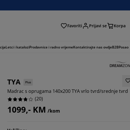
Favoriti
Prijavi se
Korpa
ži
cija
Letci i katalozi
Prodavnice i radno vrijeme
Kontaktirajte nas ovdje
B2B
Posao
TYA
Plus
Madrac s oprugama 140x200 TYA vrlo tvrd/srednje tvrd
(
20
)
1099,- KM
/kom