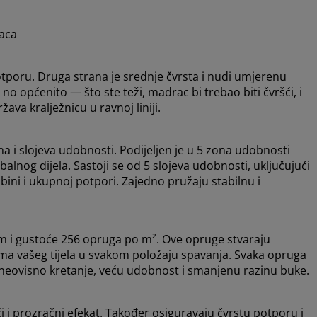
raca
otporu. Druga strana je srednje čvrsta i nudi umjerenu
no općenito — što ste teži, madrac bi trebao biti čvršći, i
ava kralježnicu u ravnoj liniji.
a i slojeva udobnosti. Podijeljen je u 5 zona udobnosti
alnog dijela. Sastoji se od 5 slojeva udobnosti, uključujući
bini i ukupnoj potpori. Zajedno pružaju stabilnu i
cm i gustoće 256 opruga po m². Ove opruge stvaraju
ama vašeg tijela u svakom položaju spavanja. Svaka opruga
 neovisno kretanje, veću udobnost i smanjenu razinu buke.
i prozračni efekat. Također osiguravaju čvrstu potporu i