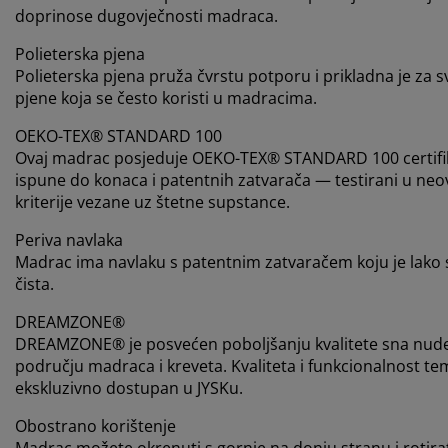
doprinose dugovječnosti madraca.
Polieterska pjena
Polieterska pjena pruža čvrstu potporu i prikladna je za
pjene koja se često koristi u madracima.
OEKO-TEX® STANDARD 100
Ovaj madrac posjeduje OEKO-TEX® STANDARD 100 certifikat,
ispune do konaca i patentnih zatvarača — testirani u neo
kriterije vezane uz štetne supstance.
Periva navlaka
Madrac ima navlaku s patentnim zatvaračem koju je lako skin
čista.
DREAMZONE®
DREAMZONE® je posvećen poboljšanju kvalitete sna nudeć
području madraca i kreveta. Kvaliteta i funkcionalnost 
ekskluzivno dostupan u JYSKu.
Obostrano korištenje