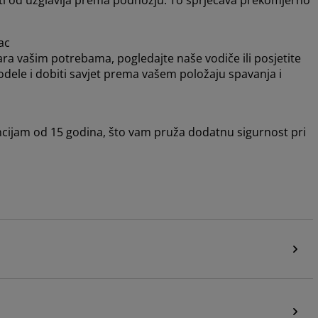
ati od uzglavlja prema podnožju. To sprječava prekomjerno
ac
ara vašim potrebama, pogledajte naše vodiče ili posjetite
odele i dobiti savjet prema vašem položaju spavanja i
cijam od 15 godina, što vam pruža dodatnu sigurnost pri