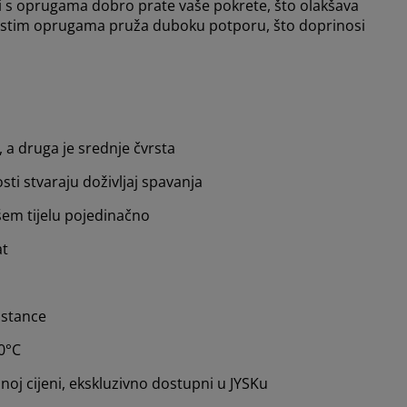
ci s oprugama dobro prate vaše pokrete, što olakšava
ićastim oprugama pruža duboku potporu, što doprinosi
, a druga je srednje čvrsta
sti stvaraju doživljaj spavanja
em tijelu pojedinačno
at
pstance
40°C
oj cijeni, ekskluzivno dostupni u JYSKu