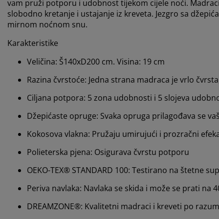
vam pruži potporu i udobnost tijekom cijele noći. Madra
slobodno kretanje i ustajanje iz kreveta. Jezgro sa džep
mirnom noćnom snu.
Karakteristike
Veličina: Š140xD200 cm. Visina: 19 cm
Razina čvrstoće: Jedna strana madraca je vrlo čvrsta
Ciljana potpora: 5 zona udobnosti i 5 slojeva udobno
Džepićaste opruge: Svaka opruga prilagođava se vaš
Kokosova vlakna: Pružaju umirujući i prozračni efek
Polieterska pjena: Osigurava čvrstu potporu
OEKO-TEX® STANDARD 100: Testirano na štetne su
Periva navlaka: Navlaka se skida i može se prati na 
DREAMZONE®: Kvalitetni madraci i kreveti po razumn