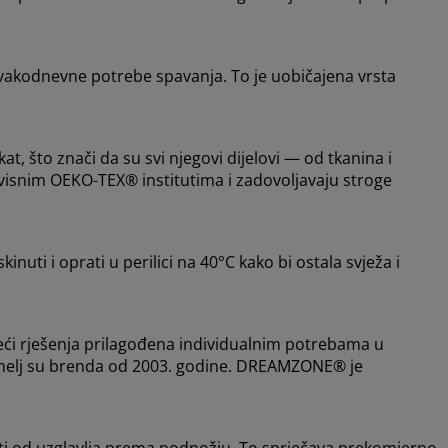
 svakodnevne potrebe spavanja. To je uobičajena vrsta
 što znači da su svi njegovi dijelovi — od tkanina i
visnim OEKO-TEX® institutima i zadovoljavaju stroge
uti i oprati u perilici na 40°C kako bi ostala svježa i
i rješenja prilagođena individualnim potrebama u
temelj su brenda od 2003. godine. DREAMZONE® je