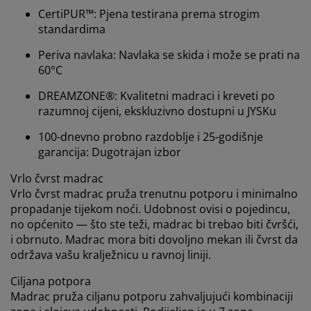
CertiPUR™: Pjena testirana prema strogim
standardima
Periva navlaka: Navlaka se skida i može se prati na
60°C
Personalizujemo vaše iskustvo
DREAMZONE®: Kvalitetni madraci i kreveti po
razumnoj cijeni, ekskluzivno dostupni u JYSKu
U JYSKu koristimo kolačiće i mobilne identifikatore kako
bismo osigurali dobro iskustvo prilikom posjete našoj
100-dnevno probno razdoblje i 25-godišnje
web stranici. Kolačići prikupljaju informacije o vama
garancija: Dugotrajan izbor
radi osiguravanja funkcionalnosti, statistike i
relevantnog marketinga.
Vrlo čvrst madrac
Vrlo čvrst madrac pruža trenutnu potporu i minimalno
Prihvatanjem marketinških kolačića dijelit ćemo vaše
propadanje tijekom noći. Udobnost ovisi o pojedincu,
podatke o pretraživanju s marketinškim partnerima
no općenito — što ste teži, madrac bi trebao biti čvršći,
(npr. Google, Meta i TikTok) za prilagođene i statične
i obrnuto. Madrac mora biti dovoljno mekan ili čvrst da
oglase. Više o svrhama možete pročitati pod opcijom
održava vašu kralježnicu u ravnoj liniji.
“Izmijeni” i možete povući svoj pristanak klikom na
ikonicu kolačića. Klikom na ""Prihvati sve"" pristajete
Ciljana potpora
na sve tri svrhe. Pročitajte više o
našem prikupljanju i
Madrac pruža ciljanu potporu zahvaljujući kombinaciji
obradi ličnih podataka
i našoj
politici kolačića
.