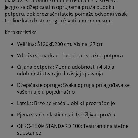
olakšava slobodno kretanje i ustajanje iz kreveta.
Jezgro sa džepićastim oprugama pruža duboku
potporu, dok prozračni lateks pomaže odvoditi višak
topline kako biste mogli uživati u mirnom snu.
Karakteristike
Veličina: Š120xD200 cm. Visina: 27 cm
Vrlo čvrst madrac: Trenutna i snažna potpora
Ciljana potpora: 7 zona udobnosti i 4 sloja
udobnosti stvaraju doživljaj spavanja
Džepićaste opruge: Svaka opruga prilagođava se
vašem tijelu pojedinačno
Lateks: Brzo se vraća u oblik i prozračan je
Pjena visoke elastičnosti: Izdržljiva i proAIR
OEKO-TEX® STANDARD 100: Testirano na štetne
supstance