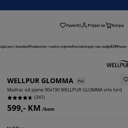
Favoriti
Prijavi se
Korpa
ži
cija
Letci i katalozi
Prodavnice i radno vrijeme
Kontaktirajte nas ovdje
B2B
Posao
WELLPUR GLOMMA
Plus
Madrac od pjene 90x190 WELLPUR GLOMMA vrlo tvrd
(
341
)
599,- KM
/kom
892%
6803%