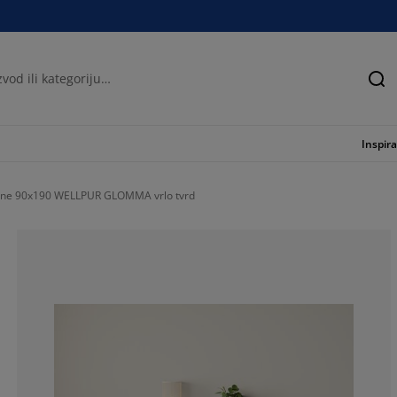
Tra
Inspira
ene 90x190 WELLPUR GLOMMA vrlo tvrd
78.59237536656
12.60997067448