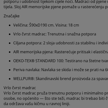
potporu i udobnost tijekom cijele noći. Madraci od pjene 
tijela. Sloj AIR memorijske pjene pomaže u rasterećenju 
Značajke
Veličina: Š90xD190 cm. Visina: 18 cm
Vrlo čvrst madrac: Trenutna i snažna potpora
Ciljana potpora: 2 sloja udobnosti za stabilnu i ind
AIR memorijska pjena: Rasterećuje pritisak i elastičn
OEKO-TEX® STANDARD 100: Testirano na štetne tvar
Periva navlaka: Navlaka se skida i može se prati na 
WELLPUR®: Skandinavski brend proizvoda za spavan
Vrlo čvrst madrac
Vrlo čvrst madrac pruža trenutnu potporu i minimalno pr
osobe, no općenito — što ste teži, madrac bi trebao biti čv
da održava vašu kičmu u ravnoj liniji.