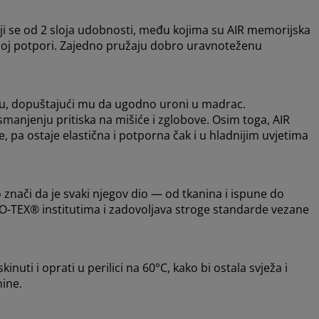
oji se od 2 sloja udobnosti, među kojima su AIR memorijska
bilnoj potpori. Zajedno pružaju dobro uravnoteženu
lu, dopuštajući mu da ugodno uroni u madrac.
anjenju pritiska na mišiće i zglobove. Osim toga, AIR
, pa ostaje elastična i potporna čak i u hladnijim uvjetima
nači da je svaki njegov dio — od tkanina i ispune do
O-TEX® institutima i zadovoljava stroge standarde vezane
uti i oprati u perilici na 60°C, kako bi ostala svježa i
nine.