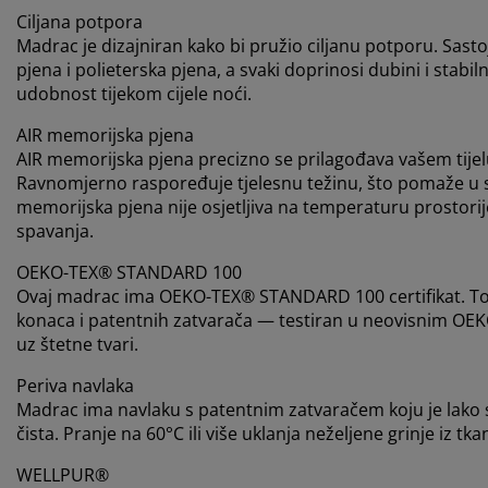
Ciljana potpora
Madrac je dizajniran kako bi pružio ciljanu potporu. Sast
pjena i polieterska pjena, a svaki doprinosi dubini i sta
udobnost tijekom cijele noći.
AIR memorijska pjena
AIR memorijska pjena precizno se prilagođava vašem tije
Ravnomjerno raspoređuje tjelesnu težinu, što pomaže u sm
memorijska pjena nije osjetljiva na temperaturu prostorije
spavanja.
OEKO-TEX® STANDARD 100
Ovaj madrac ima OEKO-TEX® STANDARD 100 certifikat. To z
konaca i patentnih zatvarača — testiran u neovisnim OEK
uz štetne tvari.
Periva navlaka
Madrac ima navlaku s patentnim zatvaračem koju je lako skin
čista. Pranje na 60°C ili više uklanja neželjene grinje iz tka
WELLPUR®