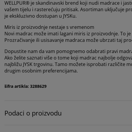
WELLPUR® je skandinavski brend koji nudi madrace i jast
vašem tijelu i rasterećuju pritisak. Asortiman uključuje 
je ekskluzivno dostupan u JYSKu.
Miris iz proizvodnje nestaje s vremenom
Novi madrac može imati lagani miris iz proizvodnje. To j
Prozračivanje ili usisavanje madraca može ubrzati taj pro
Dopustite nam da vam pomognemo odabrati pravi madr
Ako želite saznati više o tome koji madrac najbolje odgov
najbližu JYSK trgovinu. Tamo možete isprobati različite m
drugim osobnim preferencijama.
šifra artikla: 3288629
Podaci o proizvodu