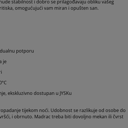
nude stabilnost i dobro se prilagođavaju obliku vašeg
pritiska, omogućujući vam miran i opušten san.
ividualnu potporu
a je
i
60°C
je, ekskluzivno dostupan u JYSKu
opadanje tijekom noći. Udobnost se razlikuje od osobe do
ršći, i obrnuto. Madrac treba biti dovoljno mekan ili čvrst