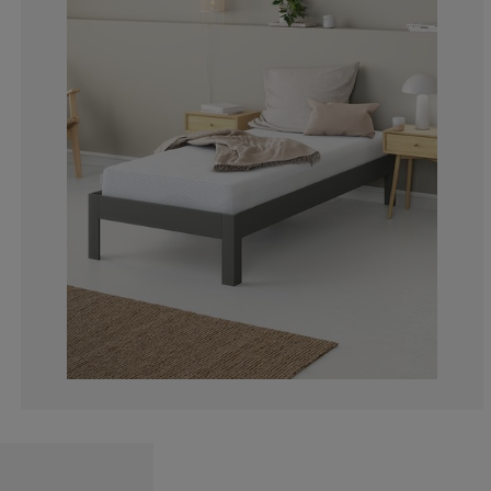
2.932551319648
1.759530791788
4.105571847507