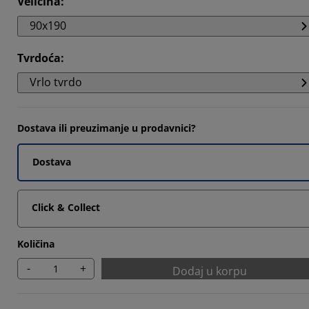
Veličina
:
094%
90x190
8565%
Tvrdoća
:
331%
Vrlo tvrdo
Dostava ili preuzimanje u prodavnici?
Dostava
Click & Collect
Količina
-
+
Dodaj u korpu