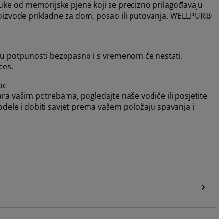
uke od memorijske pjene koji se precizno prilagođavaju
proizvode prikladne za dom, posao ili putovanja. WELLPUR®
e u potpunosti bezopasno i s vremenom će nestati.
ces.
ac
ara vašim potrebama, pogledajte naše vodiče ili posjetite
odele i dobiti savjet prema vašem položaju spavanja i