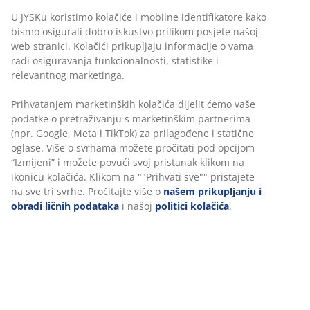
U JYSKu koristimo kolačiće i mobilne identifikatore kako
bismo osigurali dobro iskustvo prilikom posjete našoj
web stranici. Kolačići prikupljaju informacije o vama
radi osiguravanja funkcionalnosti, statistike i
relevantnog marketinga.
47 GODINE IZVRSNIH PONUDA
Prihvatanjem marketinških kolačića dijelit ćemo vaše
Više od 3600 prodavnica širom svijeta u 49 država.
podatke o pretraživanju s marketinškim partnerima
(npr. Google, Meta i TikTok) za prilagođene i statične
oglase. Više o svrhama možete pročitati pod opcijom
“Izmijeni” i možete povući svoj pristanak klikom na
ikonicu kolačića. Klikom na ""Prihvati sve"" pristajete
SKANDINAVSKI KORIJENI
na sve tri svrhe. Pročitajte više o
našem prikupljanju i
Globalno smo prisutni, sa skandinavskim korijenima.
obradi ličnih podataka
i našoj
politici kolačića
.
Utemeljeno u Danskoj 1979.
GARANCIJA ZA MADRACE
25 godina garancije za GOLD madrace.