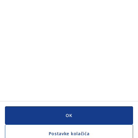
Kategorije
Kategorije
Korisnička služba
Korisnička služba
JYSK
JYSK
GLAVNI URED
Zapratite JYSK
OK
Postavke kolačića