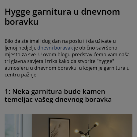
jega namještaja
anjska rasvjeta
lahte
viri kreveta
asvjeta
Hygge garnitura u dnevnom
ampovanje
rmari
aze kreveta sa spremnikom
ućne potrepštine
boravku
amještaj za spavaću sobu
odnice
ječja soba
Bilo da ste imali dug dan na poslu ili da uživate u
ječji madraci
ublje
ljenoj nedjelji,
dnevni boravak
je obično savršeno
mjesto za sve. U ovom blogu predstavićemo vam naša
tri glavna savjeta i trika kako da stvorite "hygge"
ečji kreveti
atmosferu u dnevnom boravku, u kojem je garnitura u
centru pažnje.
1: Neka garnitura bude kamen
temeljac vašeg dnevnog boravka