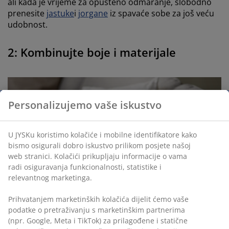
ali kada je vrijeme za opušteno odmaranje, slobodno
prenesite
jastuke
i
jorgane
iz spavaće sobe za još veću
udobnost.
2: Kombinujte boje i materijale
Personalizujemo vaše iskustvo
U JYSKu koristimo kolačiće i mobilne identifikatore kako
bismo osigurali dobro iskustvo prilikom posjete našoj
web stranici. Kolačići prikupljaju informacije o vama
radi osiguravanja funkcionalnosti, statistike i
relevantnog marketinga.
Prihvatanjem marketinških kolačića dijelit ćemo vaše
podatke o pretraživanju s marketinškim partnerima
(npr. Google, Meta i TikTok) za prilagođene i statične