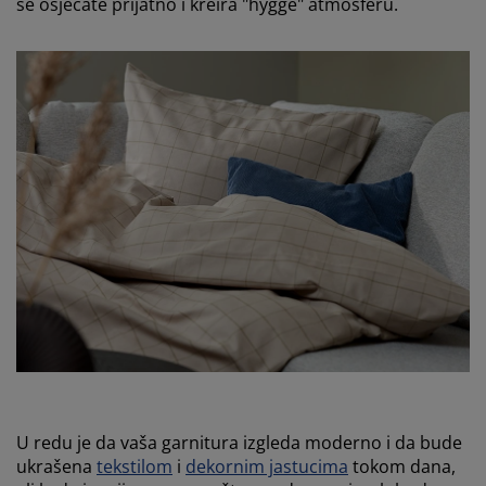
se osjećate prijatno i kreira "hygge" atmosferu.
U redu je da vaša garnitura izgleda moderno i da bude
ukrašena
tekstilom
i
dekornim jastucima
tokom dana,