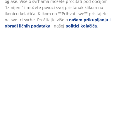
oglase. Više o svrhama možete pročitati pod opcijom
“Izmijeni” i možete povući svoj pristanak klikom na
ikonicu kolačića. Klikom na ""Prihvati sve"" pristajete
Način na koji možete svom dnevnom boravku dati
na sve tri svrhe. Pročitajte više o
našem prikupljanju i
poseban izgled je uređenjem i dekorisanjem garniture
obradi ličnih podataka
i našoj
politici kolačića
.
različitim jastucima - što više, to bolje. Slobodno
kombinujte razne boje, materijale i uzorke. Osim što
stvara prijatnu atmosferu, pokazuje hrabrost za
miješanje različitih boja i možda može nadahnuti vaše
goste da učine isto.
3: Ne zaboravite na rasvjetu