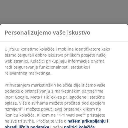
Personalizujemo vaše iskustvo
U JYSKu koristimo kolačiće i mobilne identifikatore kako
bismo osigurali dobro iskustvo prilikom posjete našoj
web stranici. Kolačići prikupljaju informacije o vama
radi osiguravanja funkcionalnosti, statistike i
relevantnog marketinga.
Prihvatanjem marketinških kolačića dijelit ćemo vaše
podatke o pretraživanju s marketinškim partnerima
(npr. Google, Meta i TikTok) za prilagođene i statične
oglase. Više o svrhama možete pročitati pod opcijom
“Izmijeni” i možete povući svoj pristanak klikom na
ikonicu kolačića. Klikom na ""Prihvati sve"" pristajete
na sve tri svrhe. Pročitajte više o
našem prikupljanju i
obradi ličnih podataka
i našoj
politici kolačića
.