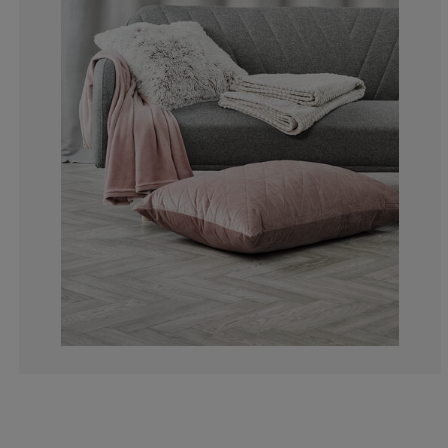
1.764705882352
2.647058823529
2.352941176470