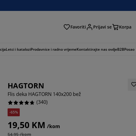
Favoriti
Prijavi se
Korpa
ži
cija
Letci i katalozi
Prodavnice i radno vrijeme
Kontaktirajte nas ovdje
B2B
Posao
HAGTORN
Flis deka HAGTORN 140x200 bež
(
340
)
-65%
471%
19,50 KM
/kom
353%
54,95 /kom