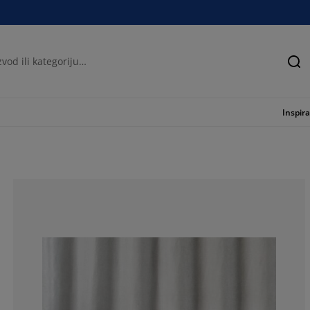
Tra
Inspira
83.82352941176
9.411764705882