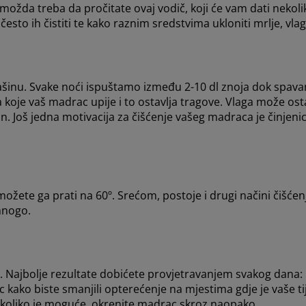
 možda treba da pročitate ovaj vodič, koji će vam dati nekol
često ih čistiti te kako raznim sredstvima ukloniti mrlje, vlag
rašinu. Svake noći ispuštamo između 2-10 dl znoja dok spava
koje vaš madrac upije i to ostavlja tragove. Vlaga može ostav
san. Još jedna motivacija za čišćenje vašeg madraca je činjen
žete ga prati na 60º. Srećom, postoje i drugi načini čišćen
mnogo.
inja. Najbolje rezultate dobićete provjetravanjem svakog dana
 kako biste smanjili opterećenje na mjestima gdje je vaše t
koliko je moguće, okrenite madrac skroz naopako.