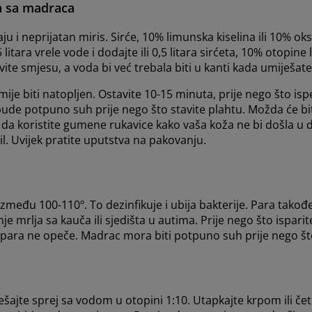
ja sa madraca
ju i neprijatan miris. Sirće, 10% limunska kiselina ili 10% ok
itara vrele vode i dodajte ili 0,5 litara sirćeta, 10% otopine 
ite smjesu, a voda bi već trebala biti u kanti kada umiješate 
je biti natopljen. Ostavite 10-15 minuta, prije nego što is
 da bude potpuno suh prije nego što stavite plahtu. Možda će 
 da koristite gumene rukavice kako vaša koža ne bi došla u 
il. Uvijek pratite uputstva na pakovanju.
 između 100-110º. To dezinfikuje i ubija bakterije. Para takođ
je mrlja sa kauča ili sjedišta u autima. Prije nego što ispari
vas para ne opeče. Madrac mora biti potpuno suh prije nego št
ajte sprej sa vodom u otopini 1:10. Utapkajte krpom ili čet