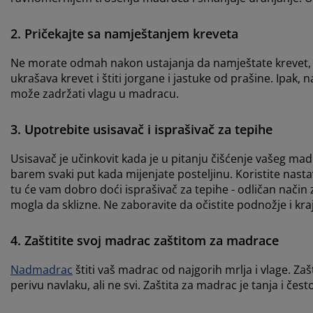
2. Pričekajte sa namještanjem kreveta
Ne morate odmah nakon ustajanja da namještate krevet, je
ukrašava krevet i štiti jorgane i jastuke od prašine. Ipak, 
može zadržati vlagu u madracu.
3. Upotrebite usisavač i isprašivač za tepihe
Usisavač je učinkovit kada je u pitanju čišćenje vašeg ma
barem svaki put kada mijenjate posteljinu. Koristite nast
tu će vam dobro doći isprašivač za tepihe - odličan način 
mogla da sklizne. Ne zaboravite da očistite podnožje i kra
4. Zaštitite svoj madrac zaštitom za madrace
Nadmadrac
štiti vaš madrac od najgorih mrlja i vlage. Z
perivu navlaku, ali ne svi. Zaštita za madrac je tanja i čes