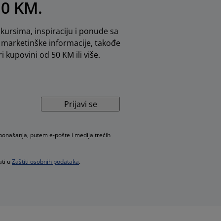
10 KM.
kursima, inspiraciju i ponude sa
marketinške informacije, takođe
i kupovini od 50 KM ili više.
Prijavi se
 ponašanja, putem e-pošte i medija trećih
ati u
Zaštiti osobnih podataka
.