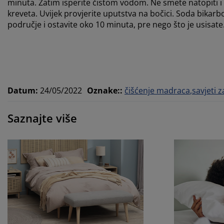
minuta. Zatim isperite čistom vodom. Ne smete natopiti i 
kreveta. Uvijek provjerite uputstva na bočici. Soda bikar
područje i ostavite oko 10 minuta, pre nego što je usisate. 
Datum
:
24/05/2022
Oznake:
:
čišćenje madraca
savjeti z
Saznajte više