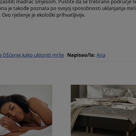
zasititi madrac smjesom. Pustite da se tretirano područje te
bona je takođe poznata po svojoj sposobnosti uklanjanja mir
Ovo rješenje je ekološki prihvatljivije.
a čišćenje
kako ukloniti mrlje
Napisao/la
:
Ana