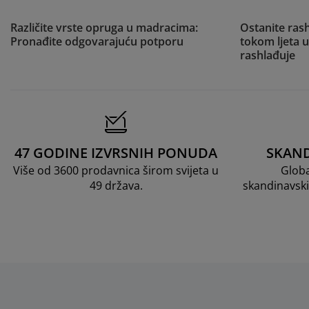
Različite vrste opruga u madracima:
Ostanite ras
Pronađite odgovarajuću potporu
tokom ljeta u
rashlađuje
47 GODINE IZVRSNIH PONUDA
SKAND
Više od 3600 prodavnica širom svijeta u
Globa
49 država.
skandinavski