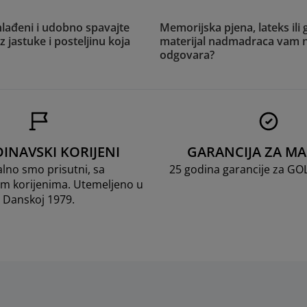
hlađeni i udobno spavajte
Memorijska pjena, lateks ili g
z jastuke i posteljinu koja
materijal nadmadraca vam n
odgovara?
INAVSKI KORIJENI
GARANCIJA ZA M
lno smo prisutni, sa
25 godina garancije za G
m korijenima. Utemeljeno u
Danskoj 1979.