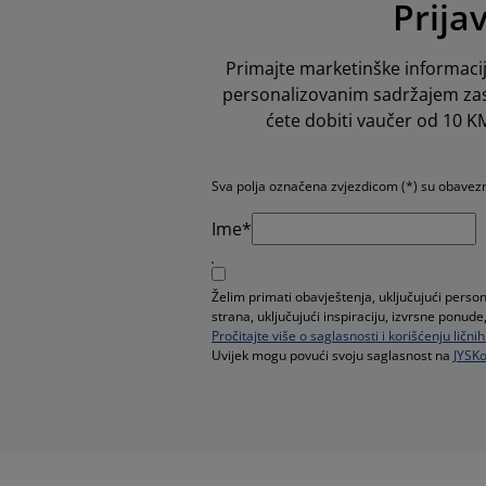
Prija
Primajte marketinške informacij
personalizovanim sadržajem zas
ćete dobiti vaučer od 10 KM 
Sva polja označena zvjezdicom (*) su obavez
Ime*
Želim primati obavještenja, uključujući perso
strana, uključujući inspiraciju, izvrsne pon
Pročitajte više o saglasnosti i korišćenju ličn
Uvijek mogu povući svoju saglasnost na
JYSKo