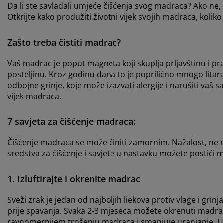
Da li ste savladali umjeće čišćenja svog madraca? Ako ne,
Otkrijte kako produžiti životni vijek svojih madraca, koliko 
Zašto treba čistiti madrac?
Vaš madrac je poput magneta koji skuplja prljavštinu i p
posteljinu. Kroz godinu dana to je poprilično mnogo litara 
odbojne grinje, koje može izazvati alergije i narušiti vaš 
vijek madraca.
7 savjeta za čišćenje madraca:
Čišćenje madraca se može činiti zamornim. Nažalost, ne mo
sredstva za čišćenje i savjete u nastavku možete postići 
1. Izluftirajte i okrenite madrac
Sveži zrak je jedan od najboljih liekova protiv vlage i gr
prije spavanja. Svaka 2-3 mjeseca možete okrenuti madrac
ravnomernijem trošenju madraca i smanjuje uranjanje. U