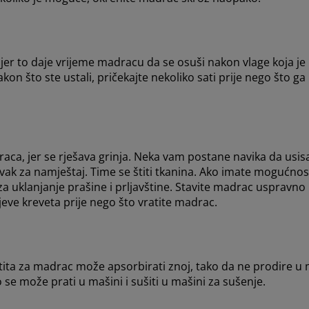
r to daje vrijeme madracu da se osuši nakon vlage koja je
nakon što ste ustali, pričekajte nekoliko sati prije nego što ga
draca, jer se rješava grinja. Neka vam postane navika da us
avak za namještaj. Time se štiti tkanina. Ako imate mogućnos
za uklanjanje prašine i prljavštine. Stavite madrac uspravno 
jeve kreveta prije nego što vratite madrac.
aštita za madrac može apsorbirati znoj, tako da ne prodire 
to se može prati u mašini i sušiti u mašini za sušenje.