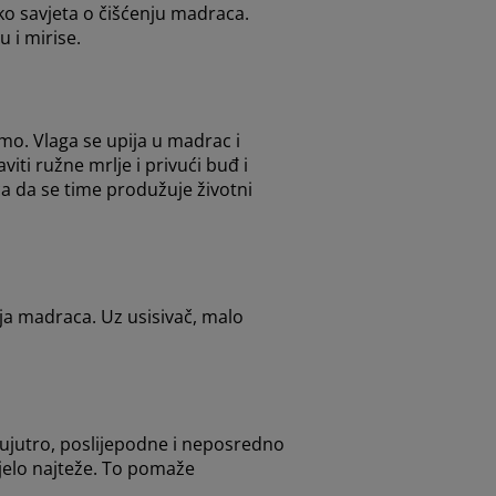
iko savjeta o čišćenju madraca.
u i mirise.
mo. Vlaga se upija u madrac i
iti ružne mrlje i privući buđ i
ica da se time produžuje životni
ja madraca. Uz usisivač, malo
: ujutro, poslijepodne i neposredno
ijelo najteže. To pomaže