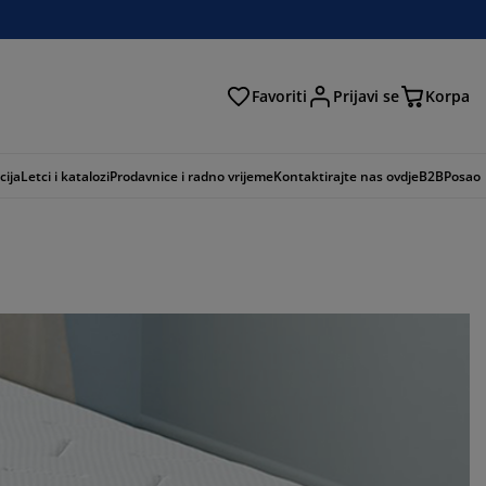
Favoriti
Prijavi se
Korpa
ži
cija
Letci i katalozi
Prodavnice i radno vrijeme
Kontaktirajte nas ovdje
B2B
Posao