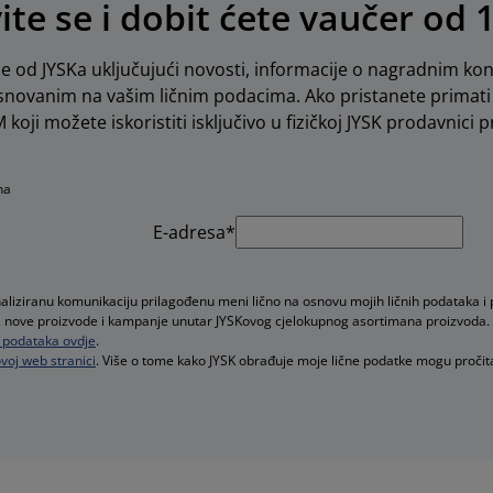
vite se i dobit ćete vaučer od 
e od JYSKa uključujući novosti, informacije o nagradnim kon
novanim na vašim ličnim podacima. Ako pristanete primati 
koji možete iskoristiti isključivo u fizičkoj JYSK prodavnici pr
na
E-adresa*
naliziranu komunikaciju prilagođenu meni lično na osnovu mojih ličnih podataka i
ude, nove proizvode i kampanje unutar JYSKovog cjelokupnog asortimana proizvoda.
ih podataka ovdje
.
voj web stranici
. Više o tome kako JYSK obrađuje moje lične podatke mogu pročit