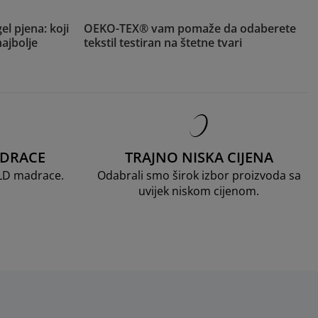
el pjena: koji
OEKO-TEX® vam pomaže da odaberete
ajbolje
tekstil testiran na štetne tvari
ADRACE
TRAJNO NISKA CIJENA
OLD madrace.
Odabrali smo širok izbor proizvoda sa
uvijek niskom cijenom.