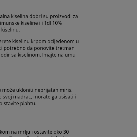
salna kiselina dobri su proizvodi za
limunske kiseline ili 1dl 10%
kiselinu.
perete kiselinu krpom ocijeđenom u
biti potrebno da ponovite tretman
dodir sa kiselinom. Imajte na umu
e može ukloniti neprijatan miris.
te svoj madrac, morate ga usisati i
o stavite plahtu.
kom na mrlju i ostavite oko 30