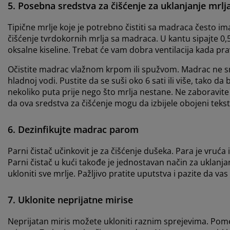
5. Posebna sredstva za čišćenje za uklanjanje mrl
Tipične mrlje koje je potrebno čistiti sa madraca često ima
čišćenje tvrdokornih mrlja sa madraca. U kantu sipajte 0,5 l
oksalne kiseline. Trebat će vam dobra ventilacija kada prav
Očistite madrac vlažnom krpom ili spužvom. Madrac ne smi
hladnoj vodi. Pustite da se suši oko 6 sati ili više, tako
nekoliko puta prije nego što mrlja nestane. Ne zaboravite
da ova sredstva za čišćenje mogu da izbijele obojeni tekst
6. Dezinfikujte madrac parom
Parni čistač učinkovit je za čišćenje dušeka. Para je vruća
Parni čistač u kući takođe je jednostavan način za uklanjan
ukloniti sve mrlje. Pažljivo pratite uputstva i pazite da 
7. Uklonite neprijatne mirise
Neprijatan miris možete ukloniti raznim sprejevima. Pomeš