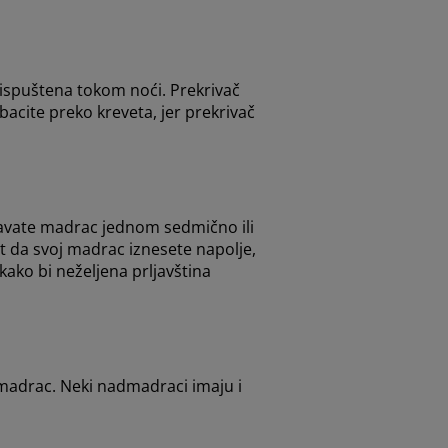
 ispuštena tokom noći. Prekrivač
 bacite preko kreveta, jer prekrivač
isavate madrac jednom sedmično ili
t da svoj madrac iznesete napolje,
kako bi neželjena prljavština
u madrac. Neki nadmadraci imaju i