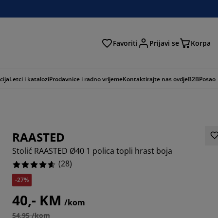
Favoriti
Prijavi se
Korpa
ži
cija
Letci i katalozi
Prodavnice i radno vrijeme
Kontaktirajte nas ovdje
B2B
Posao
RAASTED
Stolić RAASTED Ø40 1 polica topli hrast boja
(
28
)
-27%
2857%
40,- KM
/kom
4285%
54,95 /kom