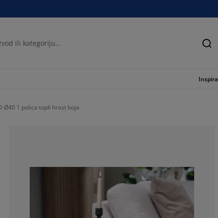
Tra
Inspira
 Ø40 1 polica topli hrast boja
78.5714285714
14.28571428571