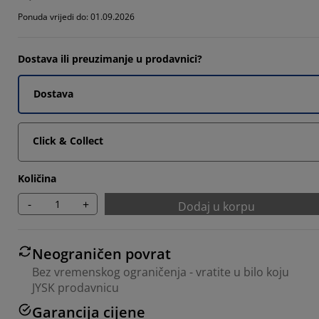
8571%
Ponuda vrijedi do: 01.09.2026
Dostava ili preuzimanje u prodavnici?
8571%
Dostava
Click & Collect
Količina
-
+
Dodaj u korpu
Neograničen povrat
Bez vremenskog ograničenja - vratite u bilo koju
JYSK prodavnicu
Garancija cijene