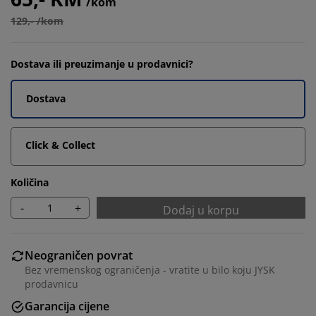
/kom
129,- /kom
Dostava ili preuzimanje u prodavnici?
Dostava
Click & Collect
Količina
-
+
Dodaj u korpu
Neograničen povrat
Bez vremenskog ograničenja - vratite u bilo koju JYSK
prodavnicu
Garancija cijene