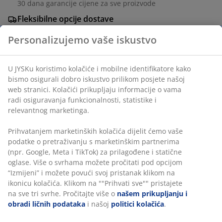
30 dana garancije cijene za sve proizvode
Fleksibilne opcije dostave
Brza i jednostavna dostava po vašem izboru
Personalizujemo vaše iskustvo
Ukrasni furnir i čelik. Š50xD100xV45 cm
U JYSKu koristimo kolačiće i mobilne identifikatore kako
bismo osigurali dobro iskustvo prilikom posjete našoj
web stranici. Kolačići prikupljaju informacije o vama
šifra artikla: 3600605
radi osiguravanja funkcionalnosti, statistike i
Uputstvo za sastavljanje
relevantnog marketinga.
Prihvatanjem marketinških kolačića dijelit ćemo vaše
podatke o pretraživanju s marketinškim partnerima
Podaci o proizvodu
(npr. Google, Meta i TikTok) za prilagođene i statične
oglase. Više o svrhama možete pročitati pod opcijom
“Izmijeni” i možete povući svoj pristanak klikom na
ikonicu kolačića. Klikom na ""Prihvati sve"" pristajete
Recenzije
na sve tri svrhe. Pročitajte više o
našem prikupljanju i
obradi ličnih podataka
i našoj
politici kolačića
.
(
197
)