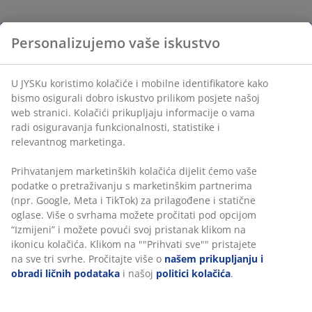
Personalizujemo vaše iskustvo
U JYSKu koristimo kolačiće i mobilne identifikatore kako
bismo osigurali dobro iskustvo prilikom posjete našoj
web stranici. Kolačići prikupljaju informacije o vama
radi osiguravanja funkcionalnosti, statistike i
relevantnog marketinga.
Prihvatanjem marketinških kolačića dijelit ćemo vaše
podatke o pretraživanju s marketinškim partnerima
(npr. Google, Meta i TikTok) za prilagođene i statične
oglase. Više o svrhama možete pročitati pod opcijom
“Izmijeni” i možete povući svoj pristanak klikom na
ikonicu kolačića. Klikom na ""Prihvati sve"" pristajete
na sve tri svrhe. Pročitajte više o
našem prikupljanju i
obradi ličnih podataka
i našoj
politici kolačića
.