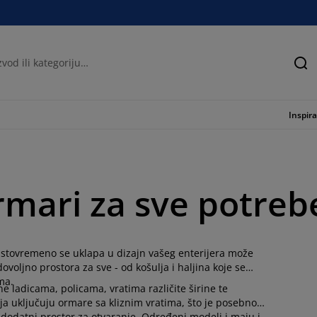
Tra
Inspira
 ormari za sve potreb
istovremeno se uklapa u dizajn vašeg enterijera može
voljno prostora za sve - od košulja i haljina koje se
ama.
e ladicama, policama, vratima različite širine te
ja uključuju ormare sa kliznim vratima, što je posebno
u dodatni prostor za otvaranje. Određeni modeli i maju i