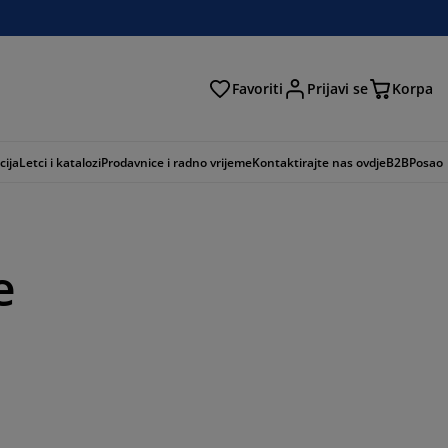
Favoriti
Prijavi se
Korpa
ži
cija
Letci i katalozi
Prodavnice i radno vrijeme
Kontaktirajte nas ovdje
B2B
Posao
e