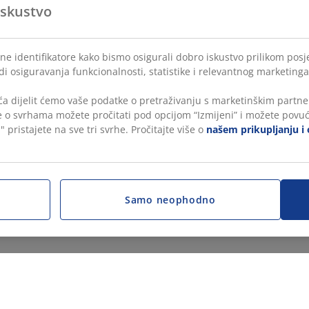
iskustvo
ne identifikatore kako bismo osigurali dobro iskustvo prilikom posje
di osiguravanja funkcionalnosti, statistike i relevantnog marketinga
a dijelit ćemo vaše podatke o pretraživanju s marketinškim partner
še o svrhama možete pročitati pod opcijom “Izmijeni” i možete povuć
" pristajete na sve tri svrhe. Pročitajte više o
našem prikupljanju i 
Samo neophodno