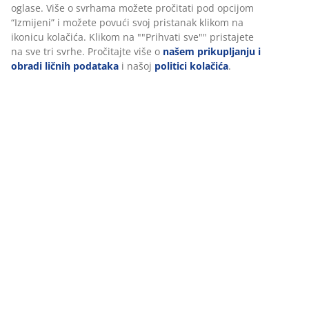
oglase. Više o svrhama možete pročitati pod opcijom
(
116
)
“Izmijeni” i možete povući svoj pristanak klikom na
ikonicu kolačića. Klikom na ""Prihvati sve"" pristajete
na sve tri svrhe. Pročitajte više o
našem prikupljanju i
Dostava
obradi ličnih podataka
i našoj
politici kolačića
.