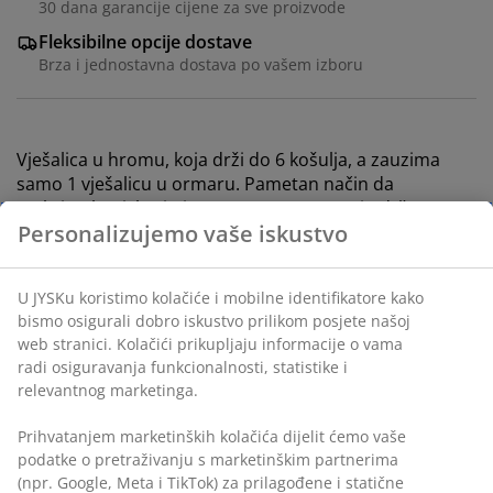
30 dana garancije cijene za sve proizvode
Fleksibilne opcije dostave
Brza i jednostavna dostava po vašem izboru
Vješalica u hromu, koja drži do 6 košulja, a zauzima
samo 1 vješalicu u ormaru. Pametan način da
maksimalno iskoristite prostor u ormaru i održavate
Personalizujemo vaše iskustvo
košulje organiziranim i bez nabora. D41xV65 cm
šifra artikla: 3979102
U JYSKu koristimo kolačiće i mobilne identifikatore kako
bismo osigurali dobro iskustvo prilikom posjete našoj
web stranici. Kolačići prikupljaju informacije o vama
radi osiguravanja funkcionalnosti, statistike i
Podaci o proizvodu
relevantnog marketinga.
Prihvatanjem marketinških kolačića dijelit ćemo vaše
podatke o pretraživanju s marketinškim partnerima
Recenzije
(npr. Google, Meta i TikTok) za prilagođene i statične