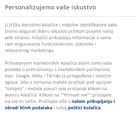
Personalizujemo vaše iskustvo
U JYSKu koristimo kolačiće i mobilne identifikatore kako
bismo osigurali dobro iskustvo prilikom posjete našoj
web stranici. Kolačići prikupljaju informacije o vama
radi osiguravanja funkcionalnosti, statistike i
relevantnog marketinga.
Prihvatanjem marketinških kolačića dijelit ćemo vaše
podatke o pretraživanju s marketinškim partnerima
(npr. Google, Meta i TikTok) za prilagođene i statične
oglase. Više o svrhama možete pročitati pod opcijom
“Izmijeni” i možete povući svoj pristanak klikom na
ikonicu kolačića. Klikom na ""Prihvati sve"" pristajete
na sve tri svrhe. Pročitajte više o
našem prikupljanju i
obradi ličnih podataka
i našoj
politici kolačića
.