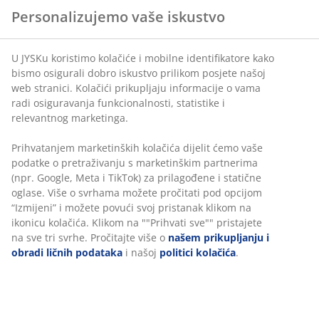
Personalizujemo vaše iskustvo
U JYSKu koristimo kolačiće i mobilne identifikatore kako
bismo osigurali dobro iskustvo prilikom posjete našoj
web stranici. Kolačići prikupljaju informacije o vama
radi osiguravanja funkcionalnosti, statistike i
relevantnog marketinga.
Prihvatanjem marketinških kolačića dijelit ćemo vaše
podatke o pretraživanju s marketinškim partnerima
(npr. Google, Meta i TikTok) za prilagođene i statične
oglase. Više o svrhama možete pročitati pod opcijom
“Izmijeni” i možete povući svoj pristanak klikom na
ikonicu kolačića. Klikom na ""Prihvati sve"" pristajete
na sve tri svrhe. Pročitajte više o
našem prikupljanju i
obradi ličnih podataka
i našoj
politici kolačića
.