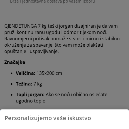
Brza i jednostavna dostava po vašem izboru
GJENDETUNGA 7 kg teški jorgan dizajniran je da vam
pruži kontinuiranu ugodu i odmor tijekom noći.
Ravnomjerni pritisak pomaže stvoriti mirno i stabilno
okruženje za spavanje, što vam može olakšati
opuštanje i uspavljivanje.
Značajke
Veličina:
135x200 cm
Težina:
7 kg
Topli jorgan:
Ako se noću obično osjećate
ugodno toplo
Staklene kuglice i poliesterska vlakna:
Mekan i
ravnomjeran pritisak
Pamučna tkanina:
Prozračna i mekana