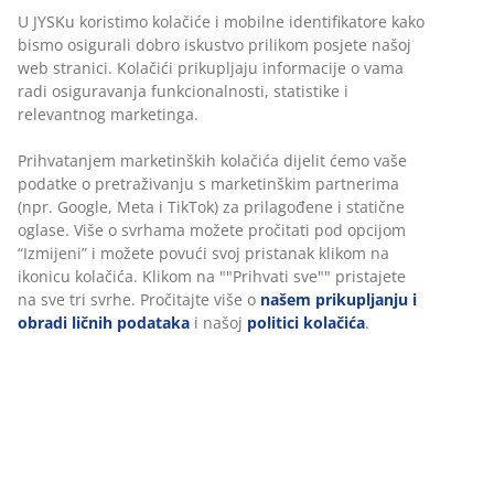
OEKO-TEX® STANDARD 100:
Testirano na štetne
tvari
5 godina garancije:
Dugotrajan izbor
Personalizujemo vaše iskustvo
Topli jorgan
JYSK jorgani dostupni su u tri razine topline: hladni,
topli i ekstra topli. Ovaj poplun namijenjen je onima koji
U JYSKu koristimo kolačiće i mobilne identifikatore kako bismo
se noću obično osjećaju ugodno – ni previše toplo ni
osigurali dobro iskustvo prilikom posjete našoj web stranici.
previše hladno.
Kolačići prikupljaju informacije o vama radi osiguravanja
funkcionalnosti, statistike i relevantnog marketinga.
Staklene kuglice i poliesterska vlakna
Punjenje ovog jorgana sastoji se od 95% staklenih
Prihvatanjem marketinških kolačića dijelit ćemo vaše podatke
kuglica i 5% poliesterskih vlakana. Staklene kuglice
o pretraživanju s marketinškim partnerima (npr. Google, Meta
omogućuju da poplun mirno prione uz tijelo i pruža
i TikTok) za prilagođene i statične oglase. Više o svrhama
nježan, ravnomjeran pritisak.
možete pročitati pod opcijom “Izmijeni” i možete povući svoj
pristanak klikom na ikonicu kolačića. Klikom na ""Prihvati
Pamučna tkanina
sve"" pristajete na sve tri svrhe. Pročitajte više o
našem
Pamuk je prozračan i pruža mekan i prirodan osjećaj,
prikupljanju i obradi ličnih podataka
i našoj
politici kolačića
.
što vam pomaže da ostanete ugodno tijekom noći.