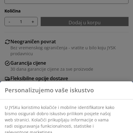
Količina
-
+
Dodaj u korpu
Neograničen povrat
Bez vremenskog ograničenja - vratite u bilo koju JYSK
prodavnicu
Garancija cijene
30 dana garancije cijene za sve proizvode
Fleksibilne opcije dostave
Brza i jednostavna dostava po vašem izboru
Sanduk za jastuke od aluminija i imitacije ratana. Sa
hidrauličnim poklopcem jednostavnim za upotrebu.
Otporan na smrzavanje. Š150xV91xDub77 cm