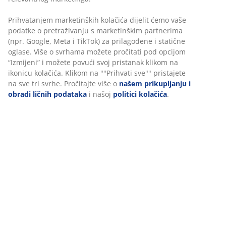
šifra artikla: 3799882
Uputstvo za sastavljanje
Podaci o proizvodu
Recenzije
(
16
)
O brendu
Dostava