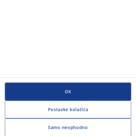
Korisnička služba
Korisnička služba
JYSK
JYSK
GLAVNI URED
Zapratite JYSK