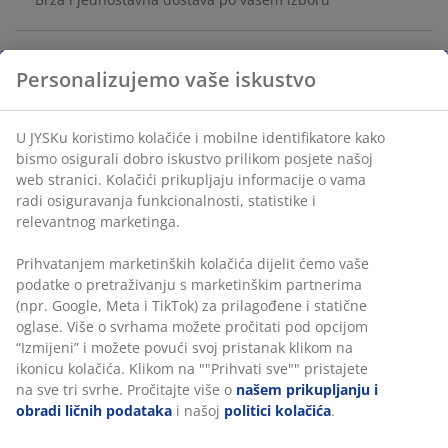
Personalizujemo vaše iskustvo
Balkonski suncobran od granita i nerđajućeg čelika. 25
kg. Š28xD47xV28 cm
U JYSKu koristimo kolačiće i mobilne identifikatore kako
bismo osigurali dobro iskustvo prilikom posjete našoj
šifra artikla: 3726165
web stranici. Kolačići prikupljaju informacije o vama
Uputstvo za sastavljanje
radi osiguravanja funkcionalnosti, statistike i
relevantnog marketinga.
Prihvatanjem marketinških kolačića dijelit ćemo vaše
Podaci o proizvodu
podatke o pretraživanju s marketinškim partnerima
(npr. Google, Meta i TikTok) za prilagođene i statične
oglase. Više o svrhama možete pročitati pod opcijom
“Izmijeni” i možete povući svoj pristanak klikom na
Recenzije
ikonicu kolačića. Klikom na ""Prihvati sve"" pristajete
na sve tri svrhe. Pročitajte više o
našem prikupljanju i
(
45
)
obradi ličnih podataka
i našoj
politici kolačića
.