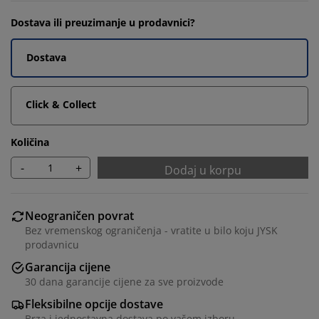
Dostava ili preuzimanje u prodavnici?
Dostava
Click & Collect
Količina
-
+
Dodaj u korpu
Neograničen povrat
Bez vremenskog ograničenja - vratite u bilo koju JYSK
prodavnicu
Garancija cijene
30 dana garancije cijene za sve proizvode
Fleksibilne opcije dostave
Brza i jednostavna dostava po vašem izboru