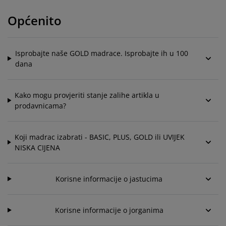
jega namještaja
anjska rasvjeta
lahte
viri kreveta
asvjeta
Općenito
ampovanje
rmari
aze kreveta sa spremnikom
ućne potrepštine
amještaj za spavaću sobu
odnice
ječja soba
Isprobajte naše GOLD madrace. Isprobajte ih u 100
dana
ječji madraci
ublje
Kako mogu provjeriti stanje zalihe artikla u
ečji kreveti
prodavnicama?
Koji madrac izabrati - BASIC, PLUS, GOLD ili UVIJEK
NISKA CIJENA
Korisne informacije o jastucima
Korisne informacije o jorganima