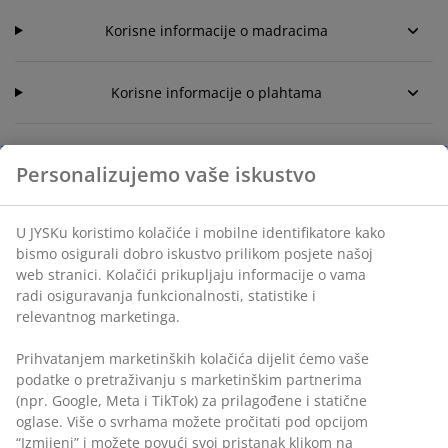
Korisne informacije o madracima
Korisne informacije o plahtama
Personalizujemo vaše iskustvo
U JYSKu koristimo kolačiće i mobilne identifikatore kako
KORISNIČKA SLUŽBA
bismo osigurali dobro iskustvo prilikom posjete našoj
web stranici. Kolačići prikupljaju informacije o vama
radi osiguravanja funkcionalnosti, statistike i
Live chat - Offline
relevantnog marketinga.
+38733 546 963
Prihvatanjem marketinških kolačića dijelit ćemo vaše
podatke o pretraživanju s marketinškim partnerima
Pišite nam na Messengeru
(npr. Google, Meta i TikTok) za prilagođene i statične
oglase. Više o svrhama možete pročitati pod opcijom
E-adresa
“Izmijeni” i možete povući svoj pristanak klikom na